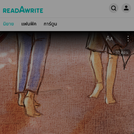
นิยาย
แฟนฟิค
การ์ตูน
33
ตอน