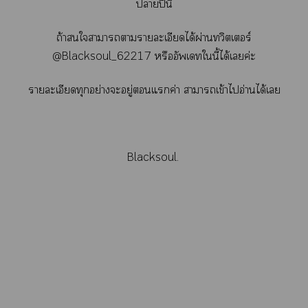
าปีนี้
ถ้าใาาารายละเอียดได้ผ่านทวิตเอร์
@Blacksoul_62217 หรืออัพเทในี้ได้เค่ะ
รายละเอียดทุกอย่างะอยู่แค่า าาเข้าไอ่านได้เ
Blacksoul.