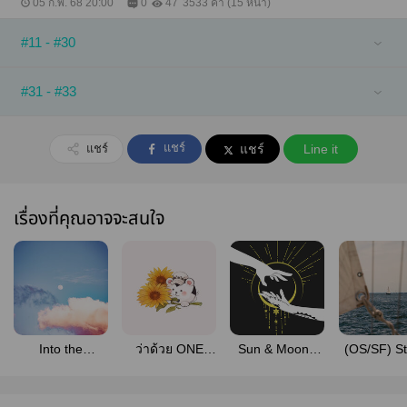
05 ก.พ. 68 20:00
0
47
3533 คำ (15 หน้า)
#11 - #30
#31 - #33
แชร์
แชร์
แชร์
Line it
เรื่องที่คุณอาจจะสนใจ
Into the
ว่าด้วย ONE
Sun & Moon |
(OS/SF) S
Moonlight l
PIECE os/sf
LuLaw
by me, Sta
alllaw (one
you - One 
piece)