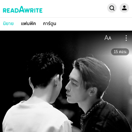
นิยาย
แฟนฟิค
การ์ตูน
15
ตอน