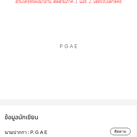
ส่วนใที่เพิ่งาอ่าน ติดาา 1 แะ 2 ได้ที่เว็บเด็กดีค่ะ
P. G A E
ข้อมูลนักเขียน
ติดตาม
นามปากกา :
P. G A E