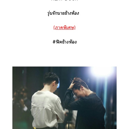
วุ่นรักาข้างห้อง
(าพิเศษ)
#ฟิคข้างห้อง