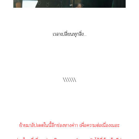
เาเปลี่ยนทุกสิ่ง...
\\\\\\
ย้ายาอัปเดตในี้อีกช่องาค่าา เพื่อาต่อเนื่องเะ