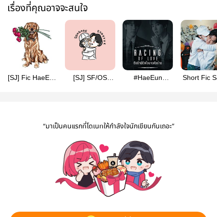
เรื่องที่คุณอาจจะสนใจ
[SJ] Fic HaeEun
[SJ] SF/OS
#HaeEun
Short Fic S
Pet's Lover สื่อ
HaeEun "My
RACING OF
xnsanx
รักภาษาโฮ่ง!!!
Happiness For
LOVE ซิ่งรักพิชิต
You"
ใจนายตัวร้าย #พี่
ทงซิ่งรัก
“มาเป็นคนแรกที่โดเนทให้กำลังใจนักเขียนกันเถอะ”