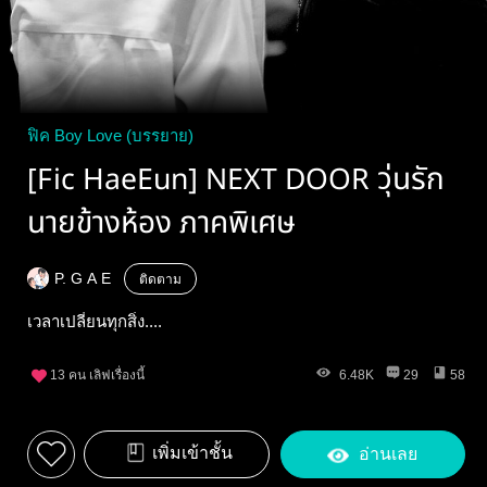
ฟิค Boy Love (บรรยาย)
[Fic HaeEun] NEXT DOOR วุ่นรัก
นายข้างห้อง ภาคพิเศษ
P. G A E
ติดตาม
เวลาเปลี่ยนทุกสิ่ง....
13
คน เลิฟเรื่องนี้
6.48K
29
58
เพิ่มเข้าชั้น
อ่านเลย