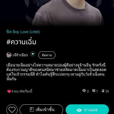
ฟิค Boy Love (แชท)
#ควานเฉิ่ม
เจ๊จำเนียร
ติดตาม
เมื่อนายเฉิ่มอย่างไห่ควานหมายปองผู้ดีอย่างจูจ้านจิ่น รักครั้งนี้
ต้องรบกวนญาติของคนสนิทมาช่วยสลัดมาดเฉิ่มมาเป็นสุดฮอต
แต่ใจเจ้ากรรมนี่สิ ทำไมดันรู้สึกแปลกๆเวลาอยู่กับวังจั๋วเฉิงคน
นั้นกัน
6
คน เลิฟเรื่องนี้
0
7
36
เพิ่มเข้าชั้น
อ่านเลย