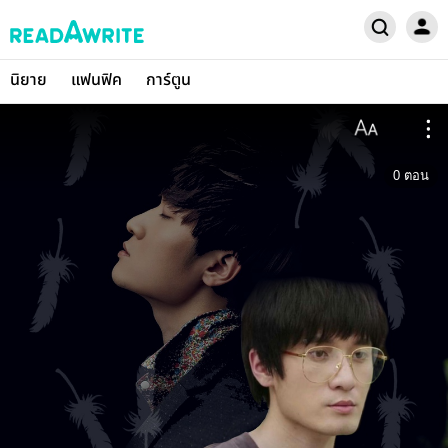
นิยาย
แฟนฟิค
การ์ตูน
0
ตอน