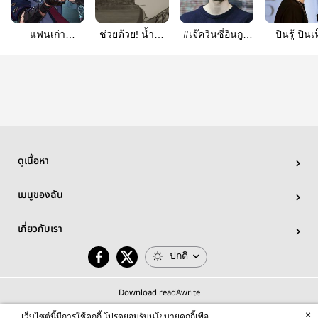
แฟนเก่า
ช่วยด้วย! น้ำจะ
#เจ๊ควินซี่อินกูซู
ปินรู้ ปินเ
|wriolette|tartali|
ท่วมฟอนเทน
บาร์
แล้ว!!
ดูเนื้อหา
เมนูของฉัน
เกี่ยวกับเรา
ปกติ
Download readAwrite
×
เว็บไซต์นี้มีการใช้คุกกี้ โปรดยอมรับนโยบายคุกกี้เพื่อ