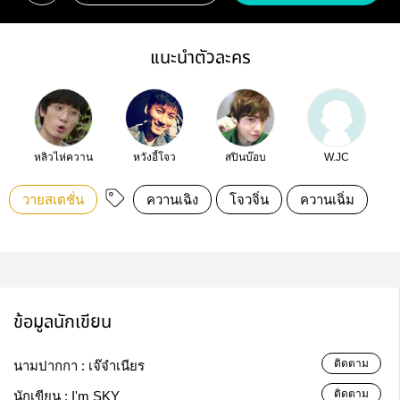
แนะนำตัวละคร
หลิวไห่ควาน
หวังอี้โจว
สปินบ๊อบ
W.JC
วายสเตชั่น
ควานเฉิง
โจวจิ่น
ควานเฉิ่ม
ข้อมูลนักเขียน
ติดตาม
นามปากกา :
เจ๊จำเนียร
ติดตาม
นักเขียน :
I'm SKY