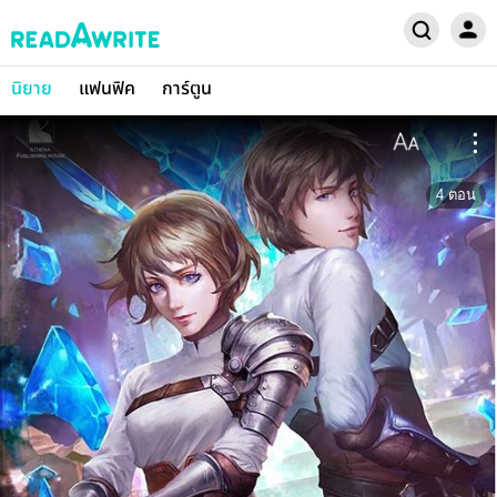
นิยาย
แฟนฟิค
การ์ตูน
4
ตอน