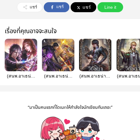
แชร์
แชร์
แชร์
Line it
เรื่องที่คุณอาจจะสนใจ
(สนพ.อาเธน่า)
(สนพ.อาเธน่า)
(สนพ.อาเธน่า) วี
(สนพ.อาเธน่
เดริก้า กับศึก
CHRONICLE
อัลน่า สงคราม
อัลน่า สง
บัลลังก์แห่งปอ
OF ZIENE
ครั้งสุดท้ายจาก
ครั้งสุดท้า
โตโก
:Celestial
พระเจ้า เล่ม 1
พระเจ้า เล
Legacyตำนาน
“มาเป็นคนแรกที่โดเนทให้กำลังใจนักเขียนกันเถอะ”
แห่งซีน : มรดก
แห่งสวรรค์