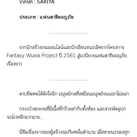
า : SARIYA
ะเ : แาซีภัย
...........................................
านักสร้างเนไลน์แะนักเขียนะเลิศาโา
Fantasy Wuxia Project
ปี 2561 สู่นวนิยายแาซีภัย
เรื่องา
...........................................
ายืดได้ดังในึก มนุษย์ที่เหมือนมนุษย์แไม่
กระเป๋าะาที่มีเนื้อที่กว้างเท่ากับทั้งห้อง แะาพัดอุปก
รณ์เอีกาา...
นี่คือเรื่องาผู้สร้างวิเศษใตำา เมื่อาะทุก