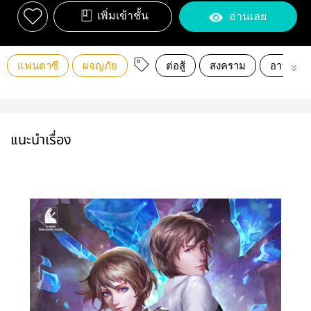
เพิ่มเข้าชั้น
อ่านเลย
แฟนตาซี
ผจญภัย
ต่อสู้
สงคราม
อาวุธ
แนะนำเรื่อง