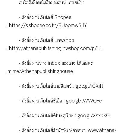
ใสั่งซื้อหนังสือพ. าเธน่า :
- สั่งซื้อผ่านเว็บไซต์ Shopee
:
https://s.shopee.co.th/8Uoomw3jIY
- สั่งซื้อผ่านเว็บไซต์ Lnwshop
:
http://athenapublishing.lnwshop.com/p/11
-
สั่งซื้อผ่านา
inbox
เจ ได้เค่ะ
:m.me/Athenapublishinghouse
-
สั่งซื้อผ่านเว็บไซต์าอินทร์ :
goo.gl/iCXjft
-
สั่งซื้อผ่านเว็บไซต์ซีเอ็ด :
goo.gl/tWWQFe
-
สั่งซื้อผ่านเว็บไซต์คิโะคุนิะ :
goo.gl/XsxbkG
-
สั่งซื้อผ่านเว็บไต์สำนักพิมพ์าเธน่า :
www.athena-