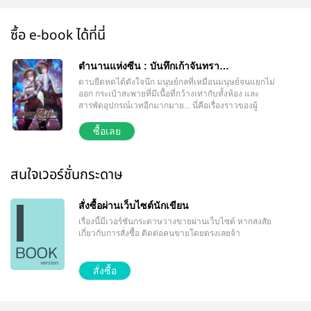
ซื้อ e-book ได้ที่นี่
ตำนานแห่งซีน : บันทึกเก้าจันทรา
CHRONICLE OF ZIENE NINE MOONS
ดาบยืดหดได้ดังใจนึก มนุษย์กลที่เหมือนมนุษย์จนแยกไม่
ออก กระเป๋าสะพายที่มีเนื้อที่กว้างเท่ากับทั้งห้อง และ
สารพัดอุปกรณ์เวทอีกมากมาย... นี่คือเรื่องราวของผู้
สร้างของวิเศษในตำนาน เมื่อหายนะของทุกชีวิตกำลัง
คืบคลานเข้ามาใกล้ ทั้งโลกต้องสั่นคลอนเพราะไม่เหลือ
ซื้อเลย
ทางหนีรอด ความหวังสุดท้ายคือ สาวน้อยอัจฉริยะนัก
ประดิษฐ์ ผู้ที่จะช่วยให้โลกพ้นจากมหันตภัยครั้งนี้...
สนใจเวอร์ชั่นกระดาษ
สั่งซื้อผ่านเว็บไซต์นักเขียน
เรื่องนี้มีเวอร์ชันกระดาษวางขายผ่านเว็บไซต์
หากสงสัย
เกี่ยวกับการสั่งซื้อ ติดต่อคนขายโดยตรงเลยจ้า
สั่งซื้อ