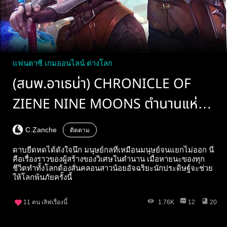
แฟนตาซี เกมออนไลน์ ต่างโลก
(สนพ.อาเธน่า) CHRONICLE OF
ZIENE NINE MOONS ตำนานแห่ง
ซีน : บันทึกเก้าจันทรา
C.Zanche
ติดตาม
ดาบยืดหดได้ดังใจนึก มนุษย์กลที่เหมือนมนุษย์จนแยกไม่ออก นี่
คือเรื่องราวของผู้สร้างของวิเศษในตำนาน เมื่อหายนะของทุก
ชีวิตทำทั้งโลกต้องสั่นคลอนสาวน้อยอัจฉริยะนักประดิษฐ์จะช่วย
ให้โลกพ้นภัยครั้งนี้
11
คน เลิฟเรื่องนี้
1.76K
12
20