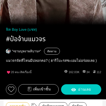
ฟิค Boy Love (แชท)
#ป๋อจ้านแมวจร
°•ยามบุหงาผลิบาน•°
ติดตาม
แมวจรจัดที่ไหนมีปลอกคอ? ( ฮาริโบะรสชะเอมไม่อร่อยเลย )
20
คน เลิฟเรื่องนี้
162.03K
34
112
เพิ่มเข้าชั้น
อ่านเลย