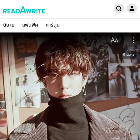
นิยาย
แฟนฟิค
การ์ตูน
8
ตอน