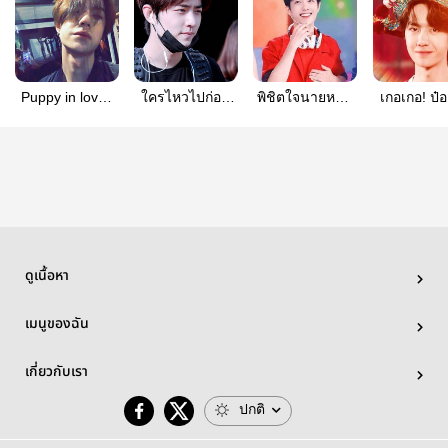
Puppy in love l
ใครไหวไปก่อน
พิชิตใจนายหน้า
เกอเกอ! ป๋อ
#ฟิคลูกหมาปจ
เลย [ป๋อจ้าน]
หวาน
หนี่ #ป๋อจะด
อเอง
ดูเนื้อหา
เมนูของฉัน
เกี่ยวกับเรา
ปกติ