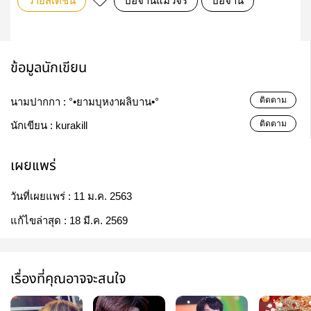
วายสเตชั่น
ป๋อจ้านแมวจร
ป๋อจ้าน
ข้อมูลนักเขียน
ติดตาม
นามปากกา :
°•ยามบุหงาผลิบาน•°
ติดตาม
นักเขียน :
kurakill
เผยแพร่
วันที่เผยแพร่ :
11 ม.ค. 2563
แก้ไขล่าสุด :
18 มี.ค. 2569
เรื่องที่คุณอาจจะสนใจ