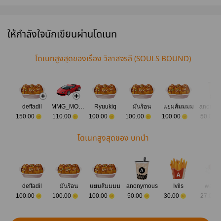
ปัตตาเวียของผม
ข้าอยู่ดีๆ ไหง
ชาตินี้คลั่งรักได้
เล่า! #เทพมังกร
คลั่งรัก [COMIC]
ให้กำลังใจนักเขียนผ่านโดเนท
โดเนทสูงสุดของเรื่อง วิลาสจรลี (SOULS BOUND)
deffadil
MMG_MOOK
Ryuukiq
มันร้อน
แยมส้มมมม
anonym
150.00
110.00
100.00
100.00
100.00
50.00
โดเนทสูงสุดของ บทนำ
deffadil
มันร้อน
แยมส้มมมม
anonymous
Ivils
wanเด
100.00
100.00
100.00
50.00
30.00
27.00