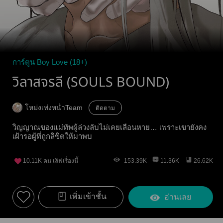
การ์ตูน Boy Love (18+)
วิลาสจรลี (SOULS BOUND)
โหม่งเท่งหน่ำTeam
ติดตาม
วิญญาณของแม่ทัพผู้ล่วงลับไม่เคยเลือนหาย… เพราะเขายังคง
เฝ้ารอผู้ที่ถูกลิขิตให้มาพบ
10.11K
คน เลิฟเรื่องนี้
153.39K
11.36K
26.62K
เพิ่มเข้าชั้น
อ่านเลย