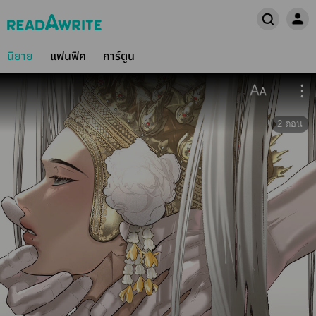
นิยาย
แฟนฟิค
การ์ตูน
2
ตอน