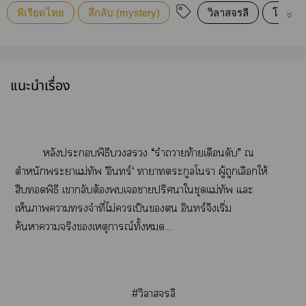
พีเรียดไทย
ลึกลับ (mystery)
วิลาสจรลี
โรแมนต
แนะนำเรื่อง
หลังะพิธี “รำาท้ายเดือนดับ” ณ
ตำหนักะาแม่ทัพ ’อินทร์‘ าาตระกูลโา ผู้ถูกเลือกให้
สืบพิธี เากลับต้องเาปริศนาใชุดแม่ทัพ แะ
เห็นาาจำที่ไม่เป็น อินทร์จึงเริ่ม
ค้นาาจริงเหตุการณ์ทั้ง....
#วิลาสจรลี