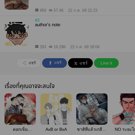
959
57.4K
22 ก.ค. 69 22:23
#2
author's note
293
19.29K
22 ก.ค. 69 18:04
แชร์
แชร์
แชร์
Line it
เรื่องที่คุณอาจจะสนใจ
ดอกเข็ม
AxB or BxA
ชาติที่แล้วเกลียด
NO ระยะไม