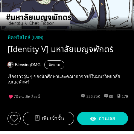
ฟิคฟรีสไตล์ (แชท)
[Identity V] มหาลัยเบญจพักตร์
BlessingDMG​
ติดตาม
เรื่องราววุ่น ๆ ของนักศึกษาและคณาอาจารย์ในมหาวิทยาลัย
เบญจพักตร์
73
คน เลิฟเรื่องนี้
226.75K
88
179
เพิ่มเข้าชั้น
อ่านเลย