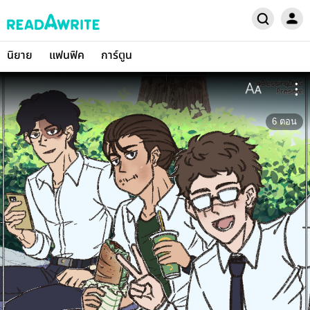
นิยาย
แฟนฟิค
การ์ตูน
6
ตอน