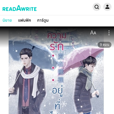
นิยาย
แฟนฟิค
การ์ตูน
9
ตอน