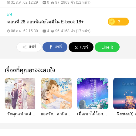
31 ก.ค. 62 12:29
0
97
2963 คำ (12 หน้า)
#9
ตอนที่ 26 ตอนพิเศษไม่มีใน E-book 18+
3
06 ส.ค. 62 15:30
4
96
4168 คำ (17 หน้า)
แชร์
แชร์
แชร์
Line it
เรื่องที่คุณอาจจะสนใจ
รักคุณเข้าแล้ว
ยอดรัก...สามีแห่ง
เมื่อเขาได้้โอกาส
Restar(t) เ
(已经爱你了) มี
โชคชะตา
อีกครั้ง[當他再次
ชีวิต รัก [Y
E-book แล้วจ้า
獲得機會時] E-
Boy's lov
book เล่ม 1 ออก