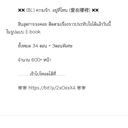
❌❌ (BL) ารัก...อยู่ที่ไ (愛在哪裡) ❌❌
สินสุดา ติดาเรื่องาประทับใได้แล้ววันนี้
ใรูปแ E-book
ทั้ง 34  + 3พิเศษ
จำนวน 600+ หน้า
..............เข้าไโดได้ที่...........
🌸🌸
https://bit.ly/2xOexX4
🌸🌸