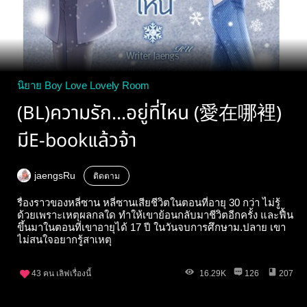
นิยาย Boy Love Lovely Room
(BL)ความรัก...อยู่ที่ไหน (愛在哪裡)
มีE-bookแล้วจ้า
jaengsRu
ติดตาม
รื่องราวของหลี่ซาน หลี่ซานเสียชีวิตในตอนที่อายุ 30 กว่า ไม่รู้
ด้วยเพราะเหตุผลกลใด ทำให้เขาย้อนกลับมาชีวิตอีกครั้ง และฟื้น
ขึ้นมาในตอนที่เขาอายุได้ 17 ปี ในวันจบการศึกษาม.ปลาย เขา
ไม่สนใจอยากรู้สาเหตุ
43
คน เลิฟเรื่องนี้
16.29K
126
207