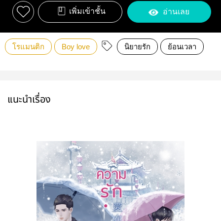
เพิ่มเข้าชั้น
อ่านเลย
โรแมนติก
Boy love
นิยายรัก
ย้อนเวลา
แนะนำเรื่อง