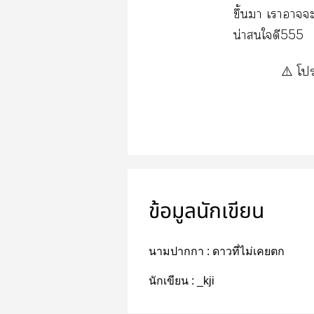
ขึ้นา เาาะ
น่าใดี555
⚠️ โ
ข้อมูลนักเขียน
นามปากกา :
ดาวที่ไม่เคยตก
นักเขียน :
_kji