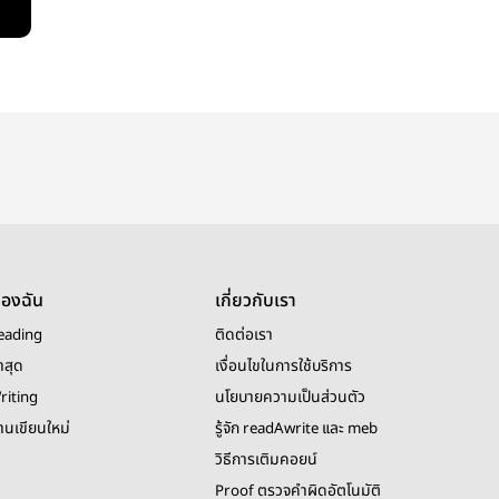
ของฉัน
เกี่ยวกับเรา
eading
ติดต่อเรา
าสุด
เงื่อนไขในการใช้บริการ
riting
นโยบายความเป็นส่วนตัว
งานเขียนใหม่
รู้จัก readAwrite และ meb
วิธีการเติมคอยน์
Proof ตรวจคำผิดอัตโนมัติ