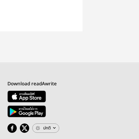
Download readAwrite
ปกติ