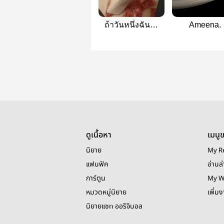
ถ้าวันหนึ่งฉันจำ
Ameena.
คุณไม่ได้
ดูเนื้อหา
เมนู
นิยาย
My R
แฟนฟิค
อ่านล่
การ์ตูน
My W
หมวดหมู่นิยาย
เพิ่ม
นิยายแชท ออริจินอล