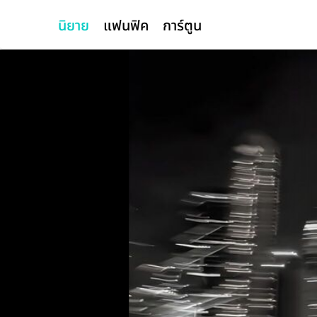
นิยาย
แฟนฟิค
การ์ตูน