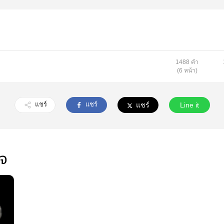
1488 คำ
(6 หน้า)
แชร์
แชร์
แชร์
Line it
ใจ