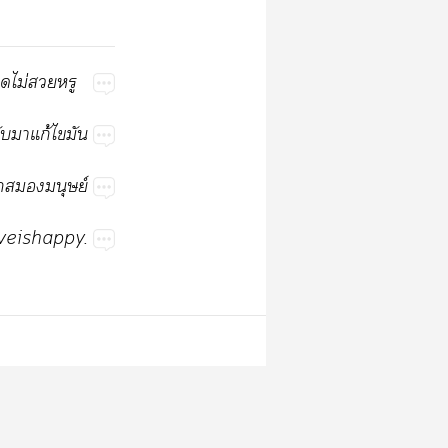
​ไม่​​
​​ก้​​
​​ย์
veishappy.