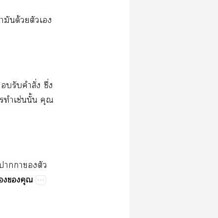
​​ด้​​​
​​​ั่​ึ่​
​​ช่​ั้​​
​​​​
​​