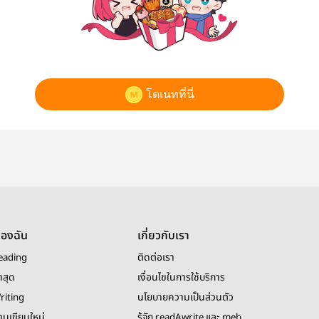
โดเนทที่นี่
ของฉัน
เกี่ยวกับเรา
eading
ติดต่อเรา
าสุด
เงื่อนไขในการใช้บริการ
riting
นโยบายความเป็นส่วนตัว
งานเขียนใหม่
รู้จัก readAwrite และ meb