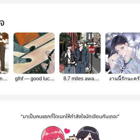
ใจ
ong
glhf — good luck,
8.7 miles away
งานนี้รักนะคร
ย่าง
have fan #สอนเล่น
#กลางวันของคาร์
(สนพ.everY)
เกมแน่นะดิว
เตอร์
“มาเป็นคนแรกที่โดเนทให้กำลังใจนักเขียนกันเถอะ”