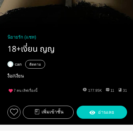
นิยายรัก (แชท)
18+เงี่ยน ญญ
can
ติดตาม
งื้อ//เงี่ยน
7
คน เลิฟเรื่องนี้
177.95K
11
31
เพิ่มเข้าชั้น
อ่านเลย