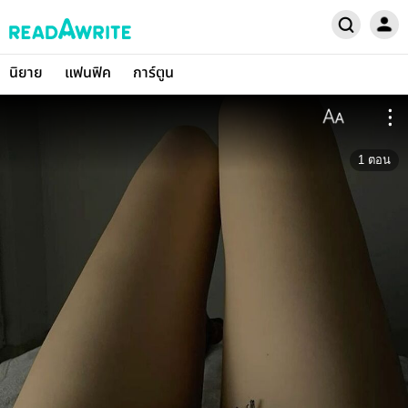
นิยาย
แฟนฟิค
การ์ตูน
1
ตอน