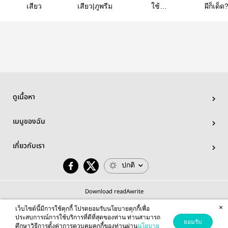
เสียว
เสียว|ภูพรีม
ใช้
ผีก็เด็ด
หนี้(เสียว)มาเฟีย
หื่น(ฟรี)
ดูเนื้อหา
เมนูของฉัน
เกี่ยวกับเรา
ปกติ
Download readAwrite
×
เว็บไซต์นี้มีการใช้คุกกี้ โปรดยอมรับนโยบายคุกกี้เพื่อ
ประสบการณ์การใช้บริการที่ดีที่สุดของท่าน ท่านสามารถ
ยอมรับ
ศึกษาวิธีการตั้งค่าการควบคุมคุกกี้ของท่านผ่าน
นโยบาย