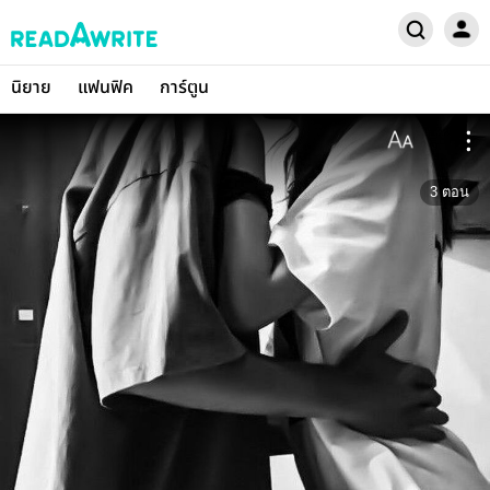
นิยาย
แฟนฟิค
การ์ตูน
3
ตอน