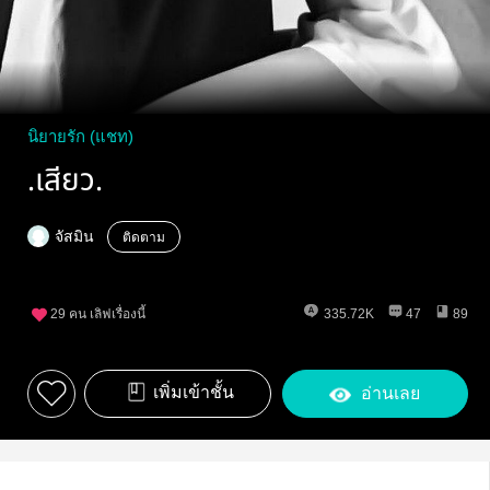
นิยายรัก (แชท)
.เสียว.
จัสมิน
ติดตาม
29
คน เลิฟเรื่องนี้
335.72K
47
89
เพิ่มเข้าชั้น
อ่านเลย