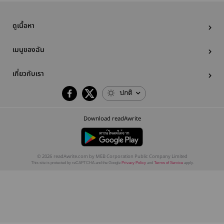
ดูเนื้อหา
เมนูของฉัน
เกี่ยวกับเรา
ปกติ
Download readAwrite
© 2026 readAwrite.com by MEB Corporation Public Company Limited
This site is protected by reCAPTCHA and the Google
Privacy Policy
and
Terms of Service
apply.