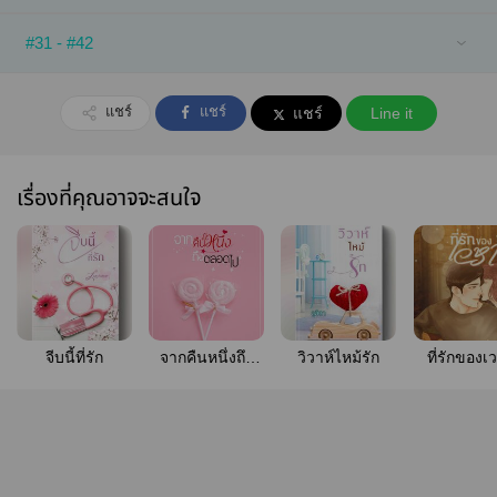
#31 - #42
แชร์
แชร์
แชร์
Line it
เรื่องที่คุณอาจจะสนใจ
จีบนี้ที่รัก
จากคืนหนึ่งถึง
วิวาห์ไหม้รัก
ที่รักของเ
ตลอดไป