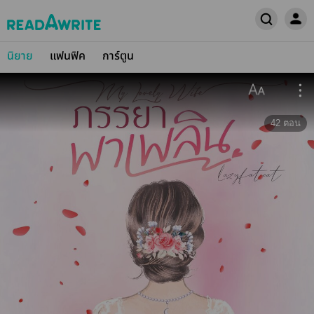
นิยาย
แฟนฟิค
การ์ตูน
42
ตอน