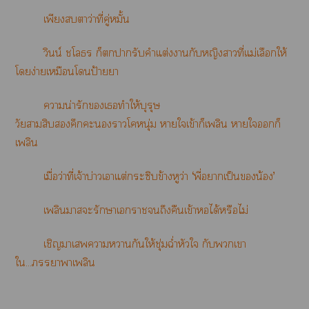
เพียงตาว่าที่คู่หมั้น
วินน์ ชโล ก็ารับคำแต่งากับหญิงาที่แม่เลือกให้
โง่ายเหมือนโป้ายา
าน่ารักเทำให้บุรุษ
วัยาสิบคึกะาโหนุ่ม าใเข้าก็เพลิน าใก็
เพลิน
เมื่อว่าที่เจ้าบ่าวเาแต่กระซิบข้างหูว่า
‘พี่าเป็นน้อง’
เพลินาะรักษาเาถึงคืนเข้าได้หรือไม่
เชิญาเาากันให้ชุ่มฉ่ำหัวใ กับเา
ใ...าาเพลิน