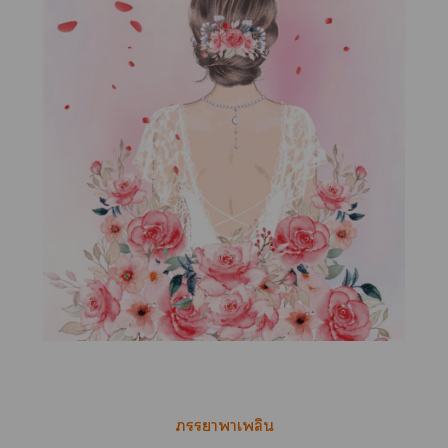
ภ
รราาเพลิน