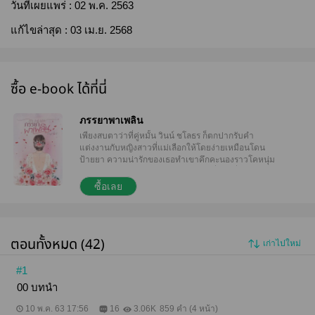
วันที่เผยแพร่ :
02 พ.ค. 2563
แก้ไขล่าสุด :
03 เม.ย. 2568
ซื้อ e-book ได้ที่นี่
ภรรยาพาเพลิน
เพียงสบตาว่าที่คู่หมั้น วินน์ ชโลธร ก็ตกปากรับคำ
แต่งงานกับหญิงสาวที่แม่เลือกให้โดยง่ายเหมือนโดน
ป้ายยา ความน่ารักของเธอทำเขาคึกคะนองราวโคหนุ่ม
หายใจเข้าก็เพลิน หายใจออกก็เพลิน เมื่อว่าที่เจ้าบ่าว
เอาแต่กระซิบข้างหูว่า “พี่อยากเป็นของน้อง” เพลินมาส
ซื้อเลย
จะรักษาเอกราชจนถึงคืนเข้าหอได้หรือไม่ เชิญมาเสพ
ความหวานกันให้ชุ่มฉ่ำหัวใจ กับพวกเขา ใน...ภรรยาพา
เพลิน ∞ ∞ ∞ ∞ ∞ ∞ “มานอนเถอะครับ ถ้าเราไม่ร่วมมือ
กัน เมื่อไหร่คุณย่าน้องเพลินจะได้อุ้มเหลน หรือน้องเพลิน
ตอนทั้งหมด (42)
เก่าไปใหม่
ไม่อยากให้คุณย่าสมหวัง” “อยากสิคะ” ถ้าไม่อยากเธอจะ
ยอมแต่งงานกับเขาหรือ “งั้นก็ทำตามที่พี่บอก ถ้าเราร่วม
มือร่วมใจกัน ไม่นานเราต้องทำสำเร็จแน่ ๆ” เพลินมาส
#1
ยอมให้เขากระตุกโบชุดนอนของเธอออกโดยง่าย วินน์
00 บทนำ
ผุดยิ้ม เข้าหอคืนแรกยังเพลินขนาดนี้ อยู่ด้วยกันนานเข้า
เธอจะทำให้เขาเพลินขนาดไหน #หลงเมีย #FeelGood
10 พ.ค. 63 17:56
16
3.06K
859 คำ (4 หน้า)