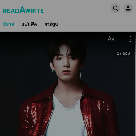
นิยาย
แฟนฟิค
การ์ตูน
17
ตอน