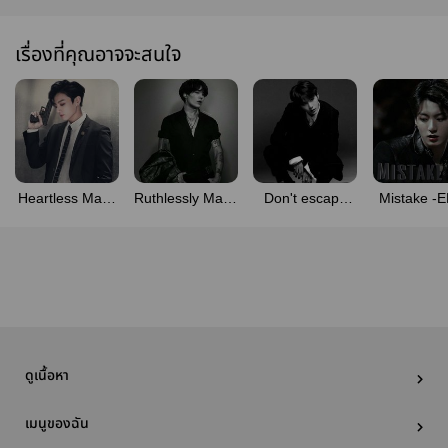
เรื่องที่คุณอาจจะสนใจ
Heartless Mafia
Ruthlessly Mafia
Don't escape
Mistake -
-END-
-END-
me -END-
[มี E-Boo
ดูเนื้อหา
เมนูของฉัน