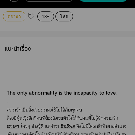
ดรามา
18+
โหด
แนะนำเรื่อง
The only abnormality is the incapacity to love.
..
ารักเป็นสิ่งาใช้ไม่ได้กับทุก
ต้องมีผู้หญิงอีกกี่คนที่ต้องสังเวยหัวใให้กับคนที่ไม่รู้จัการัก
เาเ
ใๆ ต่างรู้ดี แต่คำว่า
อิทธิ
จึงไม่มีใกล้าท้าาอำนาจ
เพียงเากระดิกนิ้ว ผู้หญิงหน้าโง่ก็พลีาาตัวอย่างไม่ลืมหูลืมา