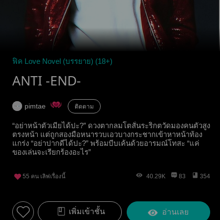
ฟิค Love Novel (บรรยาย) (18+)
ANTI -END-
pimtae
ติดตาม
“อย่าหน้าตัวเมียได้ปะ?” ดวงตากลมโตสั่นระริกตวัดมองคนตัวสูง
ตรงหน้า แต่ถูกสองมือหนารวบเอวบางกระชากเข้าหาหน้าท้อง
แกร่ง “อย่าปากดีได้ปะ?” พร้อมบีบเค้นด้วยอารมณ์โทสะ “แค่
ของเล่นจะเรียกร้องอะไร”
55
คน เลิฟเรื่องนี้
40.29K
83
354
เพิ่มเข้าชั้น
อ่านเลย