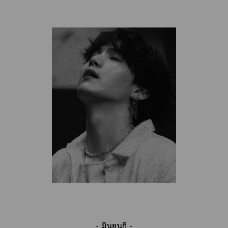
- มินยุนกิ -