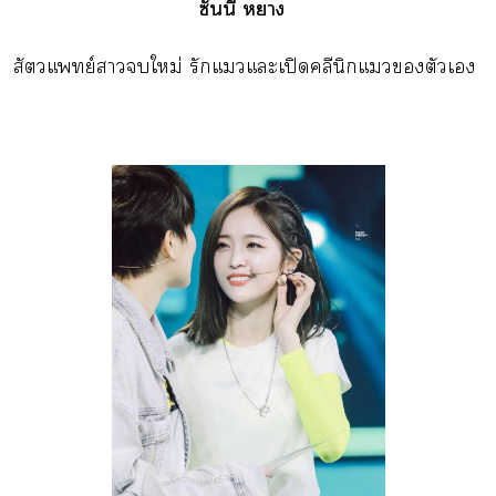
ซันนี่ หา
สัตวแพทย์าใหม่ รักแแะเปิดคลีนิกแตัวเ