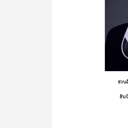
อี
ซันนี