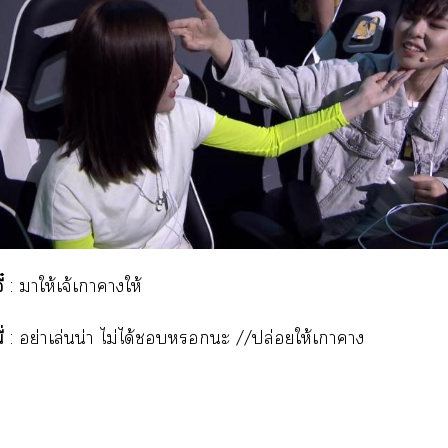
๋
: าให้เจ้เาาให้
่
: อย่าเล่นน่า ไม่ได้ะ //ปล่อยให้เาา