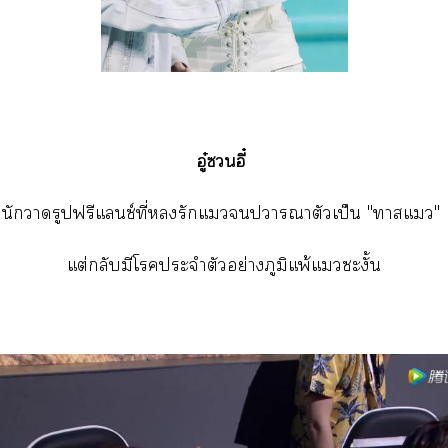
อู๋อี๋
นัการูปฟรีแซ์ที่รักแาาตัวเป็น "าแ"
แต่กลับมีโประจำตัวอย่างภูมิแพ้แะงั้น