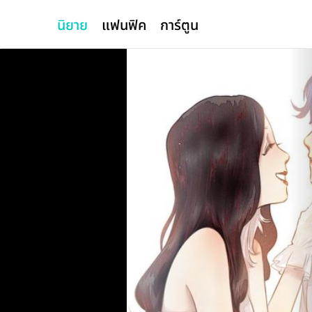
นิยาย
แฟนฟิค
การ์ตูน