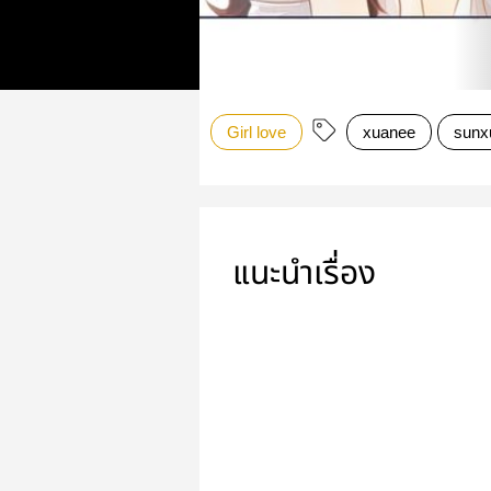
Girl love
xuanee
sunx
แนะนำเรื่อง