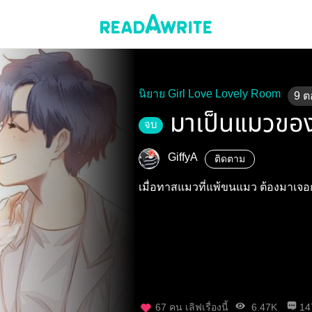
นิยาย Girl Love Lovely Room
9
ต
มาเป็นแมวของเ
จบ
GiffyA
ติดตาม
เมื่อทาสแมวที่แพ้ขนแมว ต้องมาเจอกั
67
คน เลิฟเรื่องนี้
6.47K
14