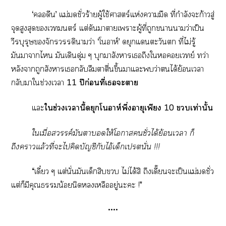
‘คลอดีน’ แม่ชั่วร้ายผู้ใช้ศาสตร์แห่งามืด ที่กำลังะก้าวสู่
จุดสูงสุดเวทมนตร์ แต่ดันาาเาะผู้ที่ถูกาาว่าเป็น
วีรบุรุษจักรวรรดิาว่า ‘โนอาห์’ ดยุกแตะวัน ที่ไม่รู้
มันาาไ มันเดินดุ่ม ๆ บุกมาสังาเถึงใเวทย์ ทว่า
หลังาถูกสังหารเกลับลืมาตื่นขึ้นาแะว่าได้ย้อนเา
กลับาใช่วงเา
11 ปีก่อนที่เะา
แะ
ใช่วงเานี้ดยุกโนอาห์พึ่งอายุเพียง 10 เท่านั้น
ใเมื่อสวรรค์มันาให้โาชั่วได้ย้อนเา ก็
ถึงาแล้วที่ะไคิดบัญชีกับไอ้เด็กเนั่น !!!
“เดี๋ยว ๆ แต่นั่นมันเด็กสิบ ไม่ได้สิ ถึงเดี๊ยนะเป็นแม่ชั่ว
แต่ก็มีคุณน้อยนิดเหลืออยู่ะะ !”
••••