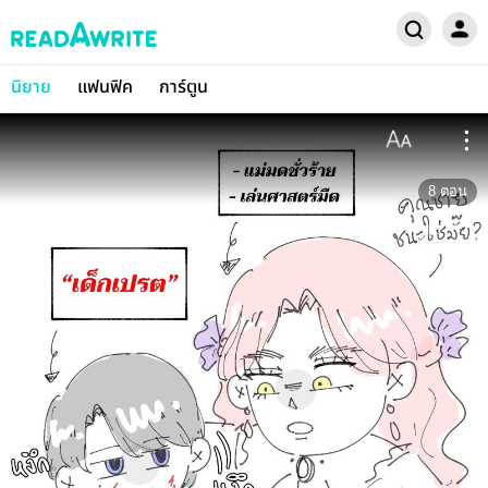
นิยาย
แฟนฟิค
การ์ตูน
8
ตอน