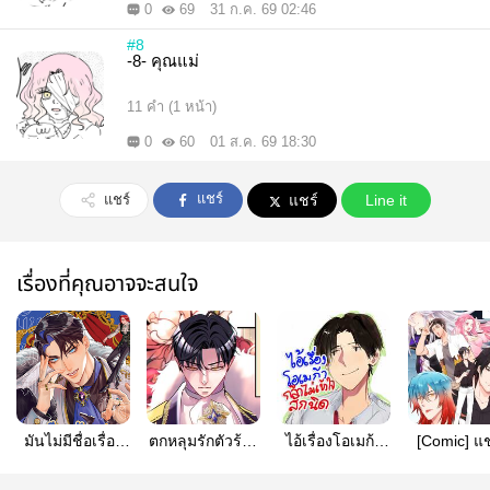
0
69
31 ก.ค. 69 02:46
#8
-8- คุณแม่
11 คำ (1 หน้า)
0
60
01 ส.ค. 69 18:30
แชร์
แชร์
แชร์
Line it
เรื่องที่คุณอาจจะสนใจ
มันไม่มีชื่อเรื่อง
ตกหลุมรักตัวร้าย
ไอ้เรื่องโอเมก้า
[Comic] แช
ให้แกหรอก
ครับ
กล้าไม่เข้าใจสัก
กล้า รับปร
#สวัสดีครับผม
นิด
ปัญหาจอม