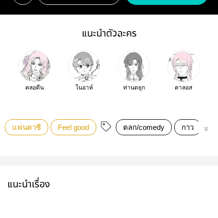
แนะนำตัวละคร
คลอดีน
โนอาห์
ท่านดยุก
คาลอส
แฟนตาซี
Feel good
ตลก/comedy
กาว
อบ
แนะนำเรื่อง