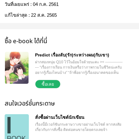
วันที่เผยแพร่ :
04 ก.ค. 2561
แก้ไขล่าสุด :
22 ส.ค. 2565
ซื้อ e-book ได้ที่นี่
Predict เรื่องลับ(รัก)ระหว่างผม(กับเขา)
ฝากสองหนุ่ม Q10 ไว้ในอ้อมใจด้วยนะคะ >< --------------
--- “เรื่องการเรียน การเงินหรือว่าภาพรวมในชีวิตน่ะครับ
อยากรู้เรื่องไหนบ้าง” “ถ้าพี่อยากรู้เรื่องอนาคตของเท็น
ล่ะ” “อนาคตของผม… ? ” หมอดูหนุ่มเลื่อนสายตามอง
รอยยิ้มกริ่มของคิวอย่างสับสน “รุ่นพี่จะมาให้ผมดูไพ่เรื่อง
ซื้อเลย
ของผมเนี่ยนะครับ” “ไม่ได้รึไง” อีกฝ่ายหัวเราะ “เห็นป้าย
เขียนว่าอยากรู้เรื่องไหนถามได้ตอบได้นี่” เท็นอ้าปาก
เหมือนอยากเถียงอะไรสักอย่าง แต่ด้วยความกลัวว่าหาก
สนใจเวอร์ชั่นกระดาษ
เป็นข่าวหลุดไปถึงเหล่าแฟนคลับของเดือนคณะตรงหน้า
แล้วอาจถูกส่งไปประหารในดินแดนอันน่าพิศวงของ
สาวๆ พวกนั้นเลยได้แต่เงียบไว้ “ก็ได้ครับ แล้วรุ่นพี่อยาก
สั่งซื้อผ่านเว็บไซต์นักเขียน
รู้เรื่องอะไร… ของผมล่ะครับ” คิวเลื่อนมือซ้ายไปด้าน
เรื่องนี้มีเวอร์ชันกระดาษวางขายผ่านเว็บไซต์
หากสงสัย
หน้า ดึงไพ่ออกมาใบหนึ่ง “อยากรู้ว่าพรุ่งนี้เท็นจะไปกิน
เกี่ยวกับการสั่งซื้อ ติดต่อคนขายโดยตรงเลยจ้า
ข้าวกับพี่ไหม” คนผมดำหลุบตาลงต่ำ คิ้วขมวดเล็กน้อย
พึมพำเสียงเบา “ทุกครั้งผมเคยปฏิเสธได้ด้วยหรือครับ”