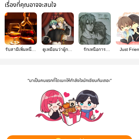
เรื่องที่คุณอาจจะสนใจ
รับสามีเพิ่มหนึ่งที่
ดูเหมือนว่าผู้กล้า
รักเหนือการ
Just Frie
ไหมครับ?
จะเล่นนอกบทไป
ควบคุม
พวกเราแ
หน่อย?
เพื่อน...จร
“มาเป็นคนแรกที่โดเนทให้กำลังใจนักเขียนกันเถอะ”