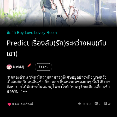
นิยาย Boy Love Lovely Room
Predict เรื่องลับ(รัก)ระหว่างผม(กับ
เขา)
KinkMj
ติดตาม
(ทดลองอ่าน) ‘เท็น’มีความสามารถพิเศษอยู่อย่างหนึ่ง บางครั้ง
เมื่อสัมผัสกับคนอื่นเข้า ก็จะมองเห็นอนาคตของคนๆ นั้นได้! เขา
จึงหารายได้พิเศษเป็นหมอดูไพ่ทาโรต์ "ค่าครูร้อยเดียวเลี้ยวเข้า
มาครับ! " ---
8
คน เลิฟเรื่องนี้
3.38K
9
41