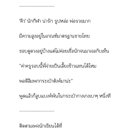
-----------------------
‘คิว’ นักกีฬา น่ารัก รูปหล่อ พ่อา
มีาสูงอยู่ใเกณฑ์าาาไ
ดูดอยู่บ้างแต่ไม่ค่อยเชื่อนักาเกับเท็น
"ค่าครูนี้พี่จ่ายเป็นเลี้ยงข้าวแได้ไ
ดีลืมกระเป๋าตังค์มาน่ะ"
พูดแล้วก็ลูบแงค์พันใกระเป๋าาเเาๆ หนึ่งที
-----------------------
ติดาเจนักเขียนได้ที่