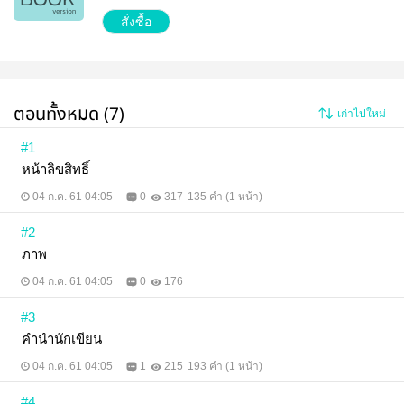
คนฟังพลิกไพ่ในมือหงายขึ้น มองมันอยู่ชั่วครู่ ขยับแขน
สั่งซื้อ
อีกข้างหนึ่งเท้าคางตนเอง ยื่นตัวเข้าไปกระซิบให้คู่
สนทนาได้ยินเพียงคนเดียว “ถ้าไปกินข้าวที่ห้องพี่ก็ไม่
ปฏิเสธสินะ” หมอดูหนุ่มตะลึงตาเบิกกว้างใบหน้าขึ้นสี
มองซ้ายทีขวาทีอย่างหาทางออกแต่เมื่อเห็นหน้าไพ่ที่
วางหงายอยู่บนโต๊ะก็นิ่งเงียบไปพักหนึ่ง เหลือบสายตา
มองอีกฝ่ายที่ส่งยิ้มคล้ายจิ้งจอกเจ้าเล่ห์มาให้ ทั้งที่สีหน้า
ตอนทั้งหมด (7)
เก่าไปใหม่
ดูเป็นปกติเหมือนไม่จริงจัง แต่สายตากลับเอาจริงอยู่ไม่
น้อย “ผม… คงปฏิเสธไม่ได้ใช่ไหมครับ” รุ่นพี่ยกยิ้ม ส่าย
ศีรษะเบาๆ แววตาอ่อนแสงลงหลายส่วน “ได้สิ ถ้าเท็น
#1
ต้องการแบบนั้น” “ถ้ารุ่นพี่พูดอย่างนั้น…” เท็นเม้มปาก ดู
หน้าลิขสิทธิ์
เหมือนกำลังต่อสู้กับตัวเองอย่างหนัก “แล้วผม… จะทำให้
เหมือนว่าต้องตกปากรับคำโดยไม่เต็มใจได้ยังไงล่ะครับ”
04 ก.ค. 61 04:05
0
317
135 คำ (1 หน้า)
เขากัดฟันอ้อมแอ้มตอบ คิ้วขมวดแน่นสองแก้มแดงซ่าน
มองดูคนหน้าตาดีหัวเราะอย่างเริงร่าด้วยความเจ็บใจ
#2
รุ่นพี่ต้องรู้อยู่แล้วแน่ๆ ว่ายังไงเขาก็ต้องยอมตกลง ให้
ตาย ร้ายกาจจริงๆ! ----------------------- ‘เท็น’มีความ
ภาพ
สามารถพิเศษอยู่อย่างหนึ่ง บางครั้งเมื่อสัมผัสกับคนอื่น
04 ก.ค. 61 04:05
0
176
เข้า ก็จะมองเห็นอนาคตของคนๆ นั้นได้! เขาจึงหาราย
ได้พิเศษเป็นหมอดูไพ่ทาโรต์ "ค่าครูร้อยเดียวเลี้ยวเข้ามา
ครับ! " ----------------------- ‘คิว’ นักกีฬา น่ารัก รูปหล่อ พ่อ
#3
รวยมาก มีความสูงอยู่ในเกณฑ์มาตรฐานชายไทย ชอบ
คำนำนักเขียน
ดูดวงอยู่บ้างแต่ไม่ค่อยเชื่อนักจนมาเจอกับเท็น "ค่าครู
รอบนี้พี่จ่ายเป็นเลี้ยงข้าวแทนได้ไหม พอดีลืมพกกระเป๋า
04 ก.ค. 61 04:05
1
215
193 คำ (1 หน้า)
ตังค์มาน่ะ" พูดแล้วก็ลูบแบงค์พันในกระเป๋ากางเกงเบาๆ
หนึ่งที ----------------------- ติดตามเพจนักเขียนได้ที่
#4