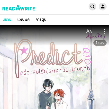
นิยาย
แฟนฟิค
การ์ตูน
7
ตอน