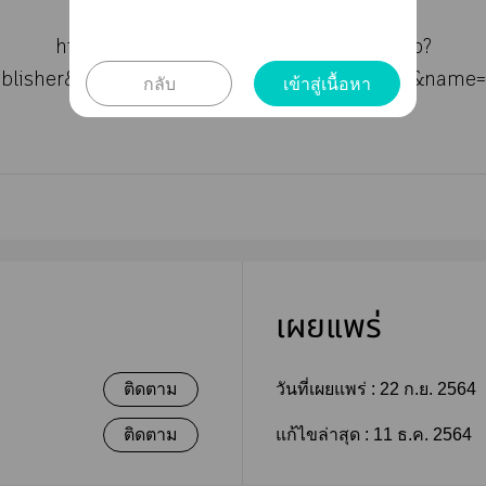
https://www.mebmarket.com/index.php?
ublisher&publisher_id=1606347&id=1606347&nam
กลับ
เข้าสู่เนื้อหา
เผยแพร่
ติดตาม
วันที่เผยแพร่ :
22 ก.ย. 2564
ติดตาม
แก้ไขล่าสุด :
11 ธ.ค. 2564