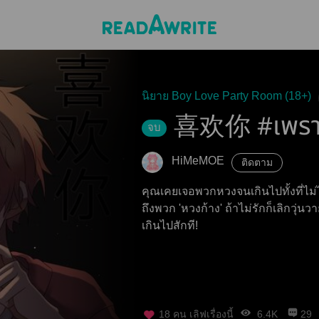
นิยาย Boy Love Party Room (18+)
喜欢你 #เพราะ
จบ
HiMeMOE
ติดตาม
คุณเคยเจอพวกหวงจนเกินไปทั้งที่ไม
ถึงพวก 'หวงก้าง' ถ้าไม่รักก็เลิกวุ่น
เกินไปสักที!
18
คน เลิฟเรื่องนี้
6.4K
29