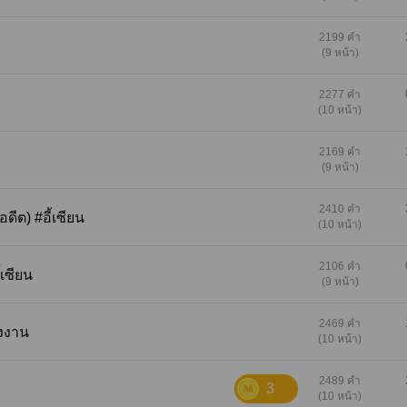
วุ่นวาย มักจะบอกกับผมว่าผมเด็กเกินไปที่จะมีควา
ลึกซึ้ง ขอโทษนะครับขออนุญาตหยาบคายก็แล้วก
2199 คำ
(9 หน้า)
'พ่อมึงเถอะครับ!' *****คำเตือน***** เนื้อหาในนิยา
นี้ เน้นฉากรัก ฉากบนเตียง เนื้อหา NC เป็นหลัก ไม่
2277 คำ
เหตุผลอะไรในเรื่อง มีแต่คำว่ารัก และพบผู้ชายขี้
(10 หน้า)
อัตรา ซี่รี่นี้มีทั้งหมด 3 เล่ม เนื้อเรื่องจบในเล่ม จะอ
เล่มไหนก่อนก็ได้ค่ะ
2169 คำ
(9 หน้า)
2410 คำ
ภาคอดีต) #อี้เซียน
(10 หน้า)
2106 คำ
ี้เซียน
(9 หน้า)
2469 คำ
ลังงาน
(10 หน้า)
2489 คำ
3
(10 หน้า)