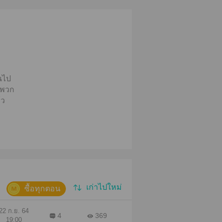
นไป
ึงพวก
้ว
ลอง
ชิ้น
อ้คน
ขาก็
เก่าไปใหม่
หัน
ซื้อทุกตอน
้า
22 ก.ย. 64
4
369
19:00
าตาม