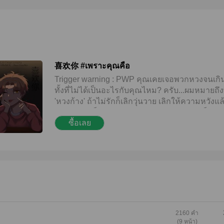
喜欢你 #เพราะคุณคือ
Trigger warning : PWP คุณเคยเจอพวกหวงจนเกิ
ทั้งที่ไม่ได้เป็นอะไรกับคุณไหม? ครับ...ผมหมายถ
'หวงก้าง' ถ้าไม่รักก็เลิกวุ่นวาย เลิกให้ความหวังแล
บอกว่าเราเด็กเกินไปสักที! เพราะรักเขามากก็เลย
ซื้อเลย
อ่อย ลองส่งสายตายั่ว(?)ดู ไหนจะแกล้งแต่งตัวน้อย
รอเขาที่ห้อง พร้อมสารพัดข้ออ้างวุ่นวายมากมาย
แทนที่เขาจะรับรัก หรือรู้ตัวสักทีว่าผมนะรักเขา ไ
ที่โตแต่ตัวนั้น! ไอ้คนที่อายุมากกว่าผมกลับเมินทุก
การกระทำเลยครับ เชื่อเถอะต่อให้บอกรักเขาไป เ
ไม่เชื่อ... ฮัลโหล! นี้ผมอ่อยพี่อยู่นะ? เฮ้อ...อ่อยจน
เหนื่อยและเลิกหวังให้เขามารักแล้วครับ แต่พอผม
หลังให้ ตั้งใจจะเปิดใจให้คนอื่นที่เห็นค่าผม เขาก็เข
มาวุ่นวายทำตัวเป็นหมาหวงก้างทั้งที่ตัวเองก็ไม่ได้
2160 คำ
(9 หน้า)
สนใจผมแท้ๆ เพราะอะไรนะเหรอ? ก็ทุกครั้งที่เข