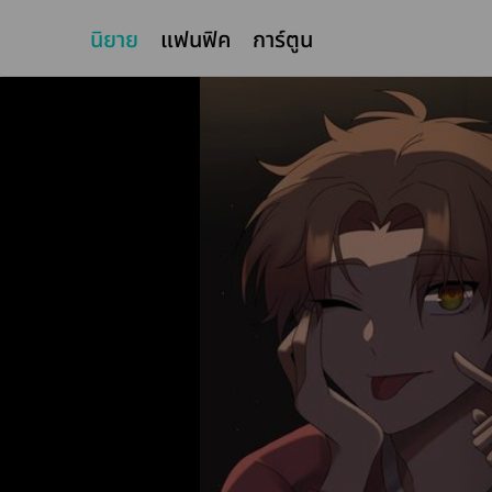
นิยาย
แฟนฟิค
การ์ตูน