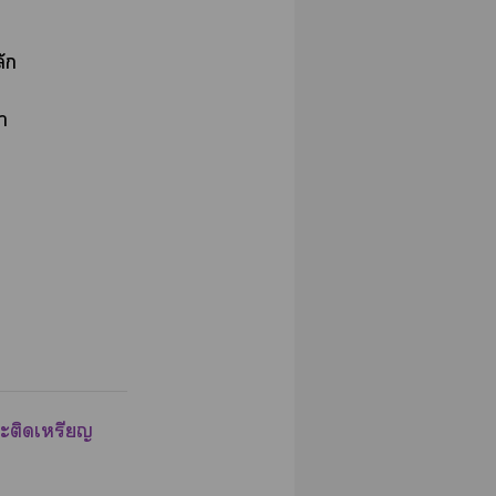
ัก
า
ะะติดเหรียญ