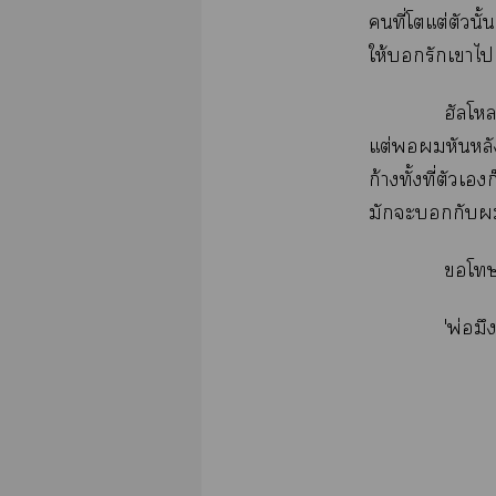
คนที่โแต่ตัวนั
ให้รักเาไ เ
ฮัลโหล
แต่หันหลังใ
ก้างทั้งที่ตัวเ
มักะกับว
โ
'พ่อมึ