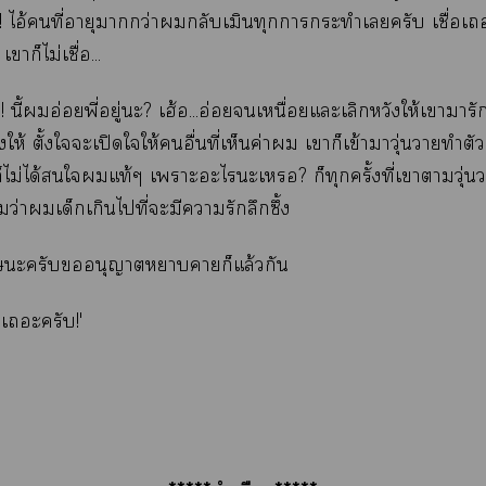
้น! ไอ้คนที่อายุากว่ากลับเมินทุกาะทำเลยครับ เชื่อเ
าก็ไม่เชื่อ...
! นี้อ่อยพี่อยู่ะ? เฮ้อ...อ่อยเหนื่อยแะเลิกหวังให้เามารั
ห้ ตั้งใะเปิดใให้อื่นที่เห็นค่า เาก็เข้าาวุ่นวายทำต
ก็ไม่ได้ใแท้ๆ เาะะไะเ? ก็ทุกครั้งที่เาาวุ่น
่าเด็กเกินไที่ะมีารักลึกซึ้ง
ะครับอนุญาตาคายก็แล้วกัน
งเะครับ!'