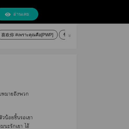
อ่านเลย
喜欢你 #เพราะคุณคือ[PWP]​
ขี้หวง
PWP
.าถึง
ัวน้อยชิ้นเา
ะรักเา ไอ้