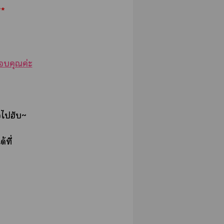
**
คุณค่ะ
อไฮับ~
้ที่