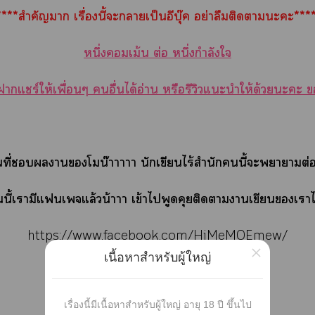
****สำคัญา เรื่องนี้ะาเป็นอีบุ๊ค อย่าลืมติดาะะ***
หนึ่งเม้น ต่อ หนึ่งกำลังใ
าแชร์ให้เพื่อนๆ อื่นได้อ่าน หรือรีวิวแะนำให้ด้วยะะ 
ที่าโมน๊าาาาา นักเขียนไร้สำนักนี้ะาาต่
นี้เามีแเจแล้วน้าาา เข้าไพูดคุยติดาาเขียนเาได
https://www.facebook.com/HiMeMOEmew/
×
เนื้อหาสำหรับผู้ใหญ่
าอ่านาเขียนโได้ที่
เรื่องนี้มีเนื้อหาสำหรับผู้ใหญ่ อายุ 18 ปี ขึ้นไป