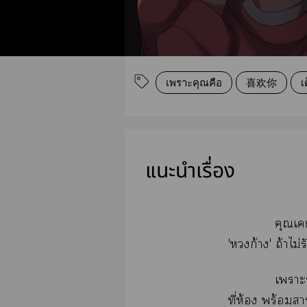
เพราะคุณคือ
喜欢你
เ
แนะนำเรื่อง
คุณเ
'หวงก้าง' ถ้าไม่
เาะร
ที่ห้อง พร้อมา