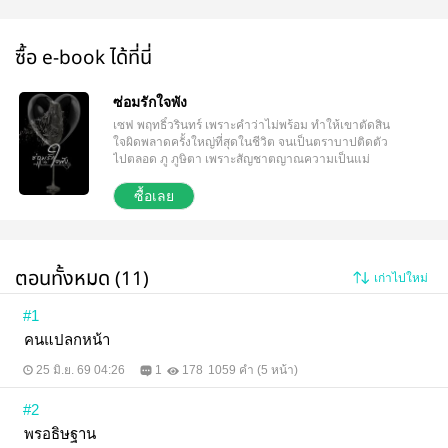
ซื้อ e-book ได้ที่นี่
ซ่อมรักใจพัง
เซฟ พฤทธิ์วรินทร์ เพราะคำว่าไม่พร้อม ทำให้เขาตัดสิน
ใจผิดพลาดครั้งใหญ่ที่สุดในชีวิต จนเป็นตราบาปติดตัว
ไปตลอด ภู ภูษิตา เพราะสัญชาตญาณความเป็นแม่
ทำให้เธอทำร้ายลูกไม่ลง ยอมทิ้งพ่อแล้วเก็บลูกไว้ แม้จะ
ไม่มีความพร้อมสักอย่าง ก็ยินดีที่จะเป็นแม่เลี้ยงเดี่ยว
ซื้อเลย
ยอมถูกสังคมตราหน้าว่าท้องไม่มีพ่อ แบกรับคำครหา
นินทา แต่เธอไม่สนใจและไม่แคร์คำพูดเหล่านั้น เพราะ
สิ่งสำคัญที่สุด คือให้ลูกน้อยสุขภาพร่างกายแข็งแรง เฝ้า
ภาวนาให้ลูกรอดปลอดภัยจากอันตรายทั้งปวง แม้กระทั่ง
ตอนทั้งหมด (11)
เก่าไปใหม่
ปลอดภัยจากพ่อแท้ ๆ ดั่งชื่อพรอธิษฐาน ที่มาจากพรของ
แม่ น้องภีม พรอธิษฐาน ลูกชายหัวแก้วหัวแหวนของแม่
ภูษิตา กับพ่อพฤทธิ์วรินทร์ ทำหน้าที่เป็นกามเทพน้อย
#1
แผลงศร เชื่อมสายใยความสัมพันธ์ของพ่อแม่เข้าด้วยกัน
คนแปลกหน้า
เป็นดั่งโซ่ท้องคล้องรัก ผูกใจสามดวงให้เป็นดวงเดียวกัน
ตัวอย่างบางตอน "ภูท้อง" "ลูกเซฟเหรอ" "หมายความว่า
25 มิ.ย. 69 04:26
1
178
1059 คำ (5 หน้า)
จะไม่รับผิดชอบเหรอ" "พลาดได้ยังไงวะ!" "ทำแท้งเหรอ!"
ปล.นิยายดราม่าสไตล์เทียนนกแก้วเหมือนเดิมค่ะ แต่จบ
#2
สุขนิยมนะคะ พระเอกอาจจะดูธงแดงไปบ้าง แต่ไม่มีนอก
กาย นอกใจค่ะ ฝากติดตามนิยายอีกเรื่องของเทียนนก
พรอธิษฐาน
แก้วด้วยนะคะ