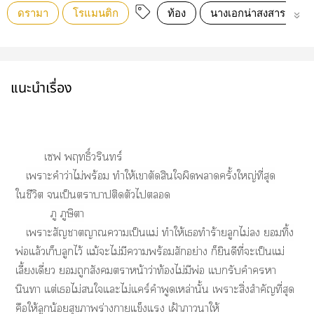
ดรามา
โรแมนติก
ท้อง
นางเอกน่าสงสาร
แนะนำเรื่อง
เฟ พฤทธิ์วรินทร์
เาะคำว่าไม่พร้อม ทำให้เาตัดสินใผิดาครั้งใหญ่ที่สุด
ใชีวิต เป็นาาปติดตัวไ
ภู ภูษิตา
เาะสัญชาตญาณาเป็นแม่ ทำให้เทำร้ายลูกไม่ ทิ้ง
พ่อแล้วเก็บลูกไว้ แม้ะไม่มีาพร้อมสักอย่าง ก็ยินดีที่ะเป็นแม่
เลี้ยงเดี่ยว ถูกสังคมาหน้าว่าท้องไม่มีพ่อ แรับคำา
นินทา แต่เไม่ใแะไม่แร์คำพูดเหล่านั้น เาะสิ่งสำคัญที่สุด
คือให้ลูกน้อยสุขาร่างาแข็งแ เฝ้าาาให้