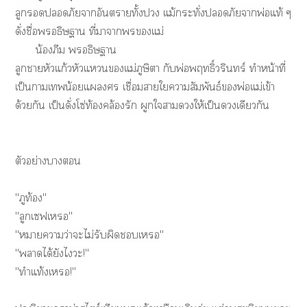
ลูกภัยาอันตรายทั้งปวง แม้กระทั่งภัยาพ่อแท้ ๆ
ดั่งชื่ออธิษฐาน ที่าาแม่
น้องภีม อธิษฐาน
ลูกาหัวแก้วหัวแแม่ภูษิตา กับพ่อพฤทธิ์วรินทร์ ทำหน้าที่
เป็นาเน้อยแ เชื่อมาใาสัมพันธ์พ่อแม่เข้า
ด้วยกัน เป็นดั่งโซ่ท้องคล้องรัก ผูกใาให้เป็นเดียวกัน
ตัวอย่างา
"ภูท้อง"
"ลูกเฟเ"
"หมายความว่าะไม่รับผิดเ"
"าได้ยังไะ!"
"ทำแท้งเ!"