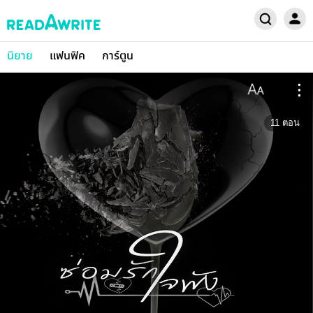
นิยาย
แฟนฟิค
การ์ตูน
11
ตอน