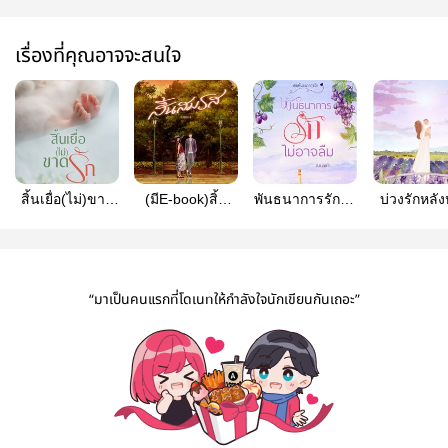
เรื่องที่คุณอาจจะสนใจ
สิ้นเยื่อ(ไม่)ขาด
(มีE-book)สิ้น
พันธนาการรักไม่
บ่วงรักหลัง
รัก|ฟรี
สมรส
อาจลืม(มีE-
(มี E-boo
Book)
“มาเป็นคนแรกที่โดเนทให้กำลังใจนักเขียนกันเถอะ”