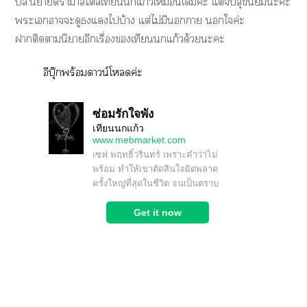
ปล.นิยายาม่าสไตล์เทียนแก้วเหมือนเดิมค่ะ แต่สุขนิยมะะ
ะเาะดูแไบ้าง แต่ไม่มีนา ใค่ะ
าติดานิยายอีกเรื่องเทียนแก้วด้วยะะ
อีบุ๊กพร้อมดาวน์โหลดค่ะ