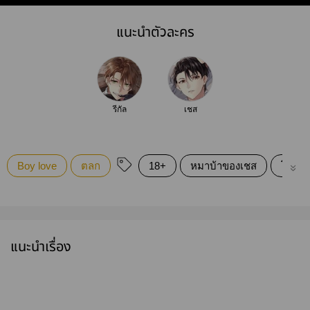
แนะนำตัวละคร
รีกัล
เชส
Boy love
ตลก
18+
หมาบ้าของเชส
โอเมกา
แนะนำเรื่อง