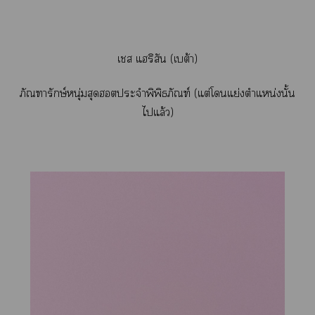
เชส แริสัน (เบต้า)
ภัณฑารักษ์หนุ่มสุดฮอตประจำพิพิธภัณฑ์ (แต่โแย่งตำแหน่งนั้น
ไแล้ว)