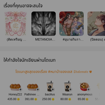
เรื่องที่คุณอาจจะสนใจ
(ติดเหรียญ 1
METANOIA
#อุบายกินรา
(ปิดตอน) 
พ.ค.) I'm a baby
#อรุณรุ่ง
[สนพ.Hermit]
พฤกษ์รวย
red panda #ผม
[Omegaverse Ω]
[สนพ.Oned
คือแพนด้าเด็ก
สำนักพิมพ์ Facai
ให้กำลังใจนักเขียนผ่านโดเนท
โดเนทสูงสุดของเรื่อง #หมาบ้าของเชส 𝔖𝔱𝔞𝔩𝔢𝔪𝔞𝔱𝔢 ♛
HoneyZ22
Pathinee Uppakoth
bacillus
Waarun
anonymous
125'
435.00
391.00
250.00
80.00
65.00
55.00