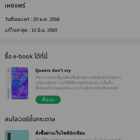
เผยแพร่
วันที่เผยแพร่ :
20 พ.ค. 2568
แก้ไขล่าสุด :
10 มิ.ย. 2569
ซื้อ e-book ได้ที่นี่
Queers don’t cry
เรื่องราวเหล่านี้ถูกเขียนขึ้นด้วยความฝันอันยิ่งใหญ่ของ
เกย์สาวผู้หวังว่าจะได้มีพี่กะเทยกับเขาบ้าง เซ็ตติ้ง
ทั้งหมดเกิดในลอนดอน บางส่วนอิงจากตัวจริงของนัก
แสดง มีทั้งหมด 5 คู่ - เบรดี้แฮม ลุงแดงป้าไก่ ลุงลีเจ๊เป็ด
โรซี่ครอส และโก้เกว ซึ่งล้วนเป็นคู่ที่ใช้ศรัทธาในการชิป
ซื้อเลย
อย่างแรงกล้า แม้ด้อมนี้จะมีกันอยู่ไม่เยอะ แต่ MOTA
ก็ได้พิสูจน์ให้เห็นแล้วว่าไม่มีอำนาจใดอยู่เหนือสาววาย
ได้
สนใจเวอร์ชั่นกระดาษ
สั่งซื้อผ่านเว็บไซต์นักเขียน