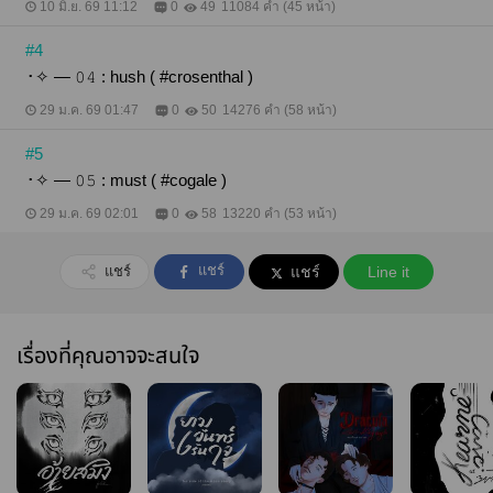
10 มิ.ย. 69 11:12
0
49
11084 คำ (45 หน้า)
#4
･✧ — 𝟶𝟺 : hush ( #crosenthal )
29 ม.ค. 69 01:47
0
50
14276 คำ (58 หน้า)
#5
･✧ — 𝟶𝟻 : must ( #cogale )
29 ม.ค. 69 02:01
0
58
13220 คำ (53 หน้า)
แชร์
แชร์
แชร์
Line it
เรื่องที่คุณอาจจะสนใจ