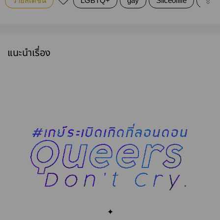
วายสเตชั่น
LGBTQ+
gay
Sliceoflife
Bro
แนะนำเรื่อง
✦