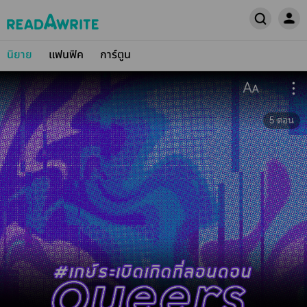
นิยาย
แฟนฟิค
การ์ตูน
5
ตอน