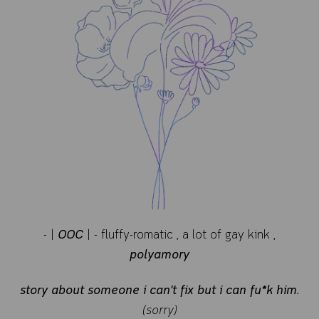
- |
OOC
| - fluffy-romatic , a lot of gay kink ,
polyamory
story about someone i can't fix but i can fu*k him.
(sorry)