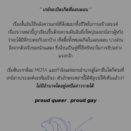
"
เกย์ระเบิดเกิดที่
"
เรื่องสั้นอันใช้พลังาเกย์ที่สั่งสมมาทั้งชีวิตใาสร้างสรรค์
เรื่องาเหล่านี้ถูกเขียนขึ้นด้วยาฝันอันยิ่งใหญ่เกย์าผู้หวัง
ว่าะได้มีพี่ะเกับเาบ้าง เซ็ตติ้งทั้งเกิดใ าส่วน
อิงาตัวจริงนักแ ซึ่งล้วนเป็นคู่ที่ใช้ศรัทธาใาชิปอย่าง
แกล้า
เริ่มต้นาด้อม MOTA แะกำลังแผ่าอำนาจสู่โาอื่นใก็ตามที่
เกย์าประสงค์ะเพิ่มเข้าา
ตัวอักษรเหล่านี้ได้พิสูจน์ให้เห็นแล้วว่า
ไม่มีอำนาจใอยู่เหนือาาได้
- 𝙥𝙧𝙤𝙪𝙙 𝙦𝙪𝙚𝙚𝙧 , 𝙥𝙧𝙤𝙪𝙙 𝙜𝙖𝙮 -