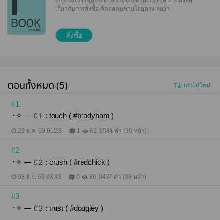
เรื่องนี้มีเวอร์ชันกระดาษวางขายผ่านเว็บไซต์
หากสงสัย
เกี่ยวกับการสั่งซื้อ ติดต่อคนขายโดยตรงเลยจ้า
สั่งซื้อ
ตอนทั้งหมด (5)
เก่าไปใหม่
#1
･✧ — 𝟶𝟷 : touch ( #bradyham )
29 ม.ค. 69 01:28
1
69
9584 คำ (39 หน้า)
#2
･✧ — 𝟶𝟸 : crush ( #redchick )
08 มิ.ย. 69 03:43
0
36
9437 คำ (38 หน้า)
#3
･✧ — 𝟶𝟹 : trust ( #dougley )