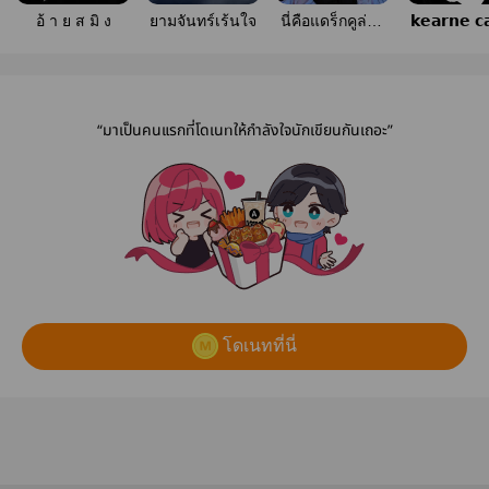
อ้ า ย ส มิ ง
ยามจันทร์เร้นใจ
นี่คือแดร็กคูล่าที่
𝗸𝗲𝗮𝗿𝗻𝗲 𝗰
เกย์ที่สุดในยุค
สมัย
“มาเป็นคนแรกที่โดเนทให้กำลังใจนักเขียนกันเถอะ”
โดเนทที่นี่