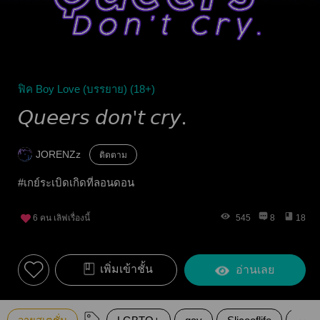
ฟิค Boy Love (บรรยาย) (18+)
𝘘𝘶𝘦𝘦𝘳𝘴 𝘥𝘰𝘯'𝘵 𝘤𝘳𝘺.
JORENZz
ติดตาม
#เกย์ระเบิดเกิดที่ลอนดอน
6
คน เลิฟเรื่องนี้
545
8
18
เพิ่มเข้าชั้น
อ่านเลย