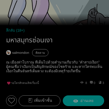
ลึกลับ (18+)
มหาสมุทรซ่อนเงา
salmondon
ติดตาม
ณ เมืองท่าโบราณ ที่เต็มไปด้วยตำนานเกี่ยวกับ "คำสาปเงือก"
ผู้คนเชื่อว่าเงือกเป็นสัญลักษณ์ของโชคร้าย และหากใครพบเห็น
เงือกในคืนจันทร์เต็มดวง จะต้องมีเหตุร้ายเกิดขึ่น
รอใครสักคนเลิฟเรื่องนี้
8
0
3
เพิ่มเข้าชั้น
อ่านเลย