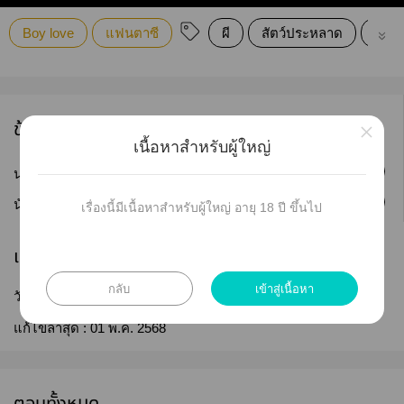
Boy love
แฟนตาซี
ผี
สัตว์ประหลาด
ฆาต
ข้อมูลนักเขียน
×
เนื้อหาสำหรับผู้ใหญ่
ติดตาม
นามปากกา :
salmondon
ติดตาม
นักเขียน :
-5626
เรื่องนี้มีเนื้อหาสำหรับผู้ใหญ่ อายุ 18 ปี ขึ้นไป
เผยแพร่
กลับ
เข้าสู่เนื้อหา
วันที่เผยแพร่ :
01 พ.ค. 2568
แก้ไขล่าสุด :
01 พ.ค. 2568
ตอนทั้งหมด