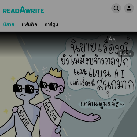
นิยาย
แฟนฟิค
การ์ตูน
0
ตอน