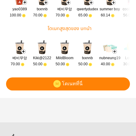
yao0389
txxnnb
베비무앙
qwertydudex
summer boy
cookys
100.00
70.00
70.00
65.00
60.14
56.00
โดเนทสูงสุดของ บทนำ
베비무앙
Kiki@2122
MildBloom
txxnnb
nubneung19
Lonice
70.00
50.00
50.00
50.00
40.00
30.00
โดเนทที่นี่