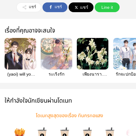
แชร์
แชร์
แชร์
Line it
เรื่องที่คุณอาจจะสนใจ
(yaoi) will you
ระเริงรัก
เพียงนารา.
รักจะปกป้
divorce me
(omegaverse) -
[Mpreg] -
(omegaverse)
end
จบ ตีพิมพ์กับสนพ
Hermit
ให้กำลังใจนักเขียนผ่านโดเนท
โดเนทสูงสุดของเรื่อง ทินกรทอแสง