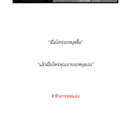
"เมื่อไหร่ะหยุดดื้อ"
"แล้วเมื่อไหร่คุณาะหยุดบ่น"
#ทินกรแ