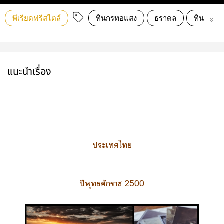
พีเรียดฟรีสไตล์
ทินกรทอแสง
ธราดล
ทินกร
แนะนำเรื่อง
ะเไ
ปีพุทธศักราช 2500