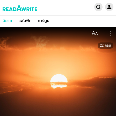
นิยาย
แฟนฟิค
การ์ตูน
22
ตอน