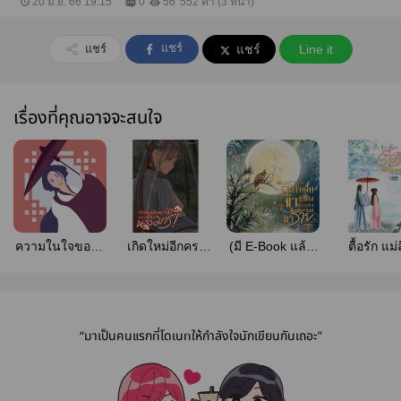
20 มิ.ย. 66 19:15
0
56
552 คำ (3 หน้า)
แชร์
แชร์
แชร์
Line it
เรื่องที่คุณอาจจะสนใจ
ความในใจของฮู
เกิดใหม่อีกครา
(มี E-Book แล้ว)
ตื้อรัก แม่ส
หยิน สามีจะรับ
ข้ากลายเป็นนาง
ขอโทษทีข้าผู้นี้
จำแลง
ฟังเอง!
มาร!
คือบุตรสาวของ
ตัวร้าย! (จบแล้ว)
“มาเป็นคนแรกที่โดเนทให้กำลังใจนักเขียนกันเถอะ”