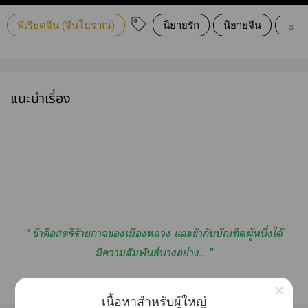
พีเรียดจีน (จีนโบราณ)
นิยายรัก
นิยายจีน
นิยา
แนะนำเรื่อง
" ข้าคือสตรีร้ายกาจเมือง แะข้ากับบัณฑิตผู้หนึ่งได้
มีาสัมพันธ์าอย่าง...
"
×
เนื้อหาสำหรับผู้ใหญ่