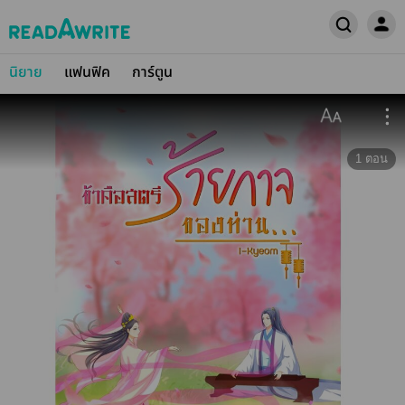
นิยาย
แฟนฟิค
การ์ตูน
1
ตอน