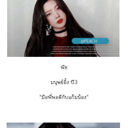
พีช
มนุษย์อิ้ง ปี3
"มือพี่ดีกับแก้มน้อง"