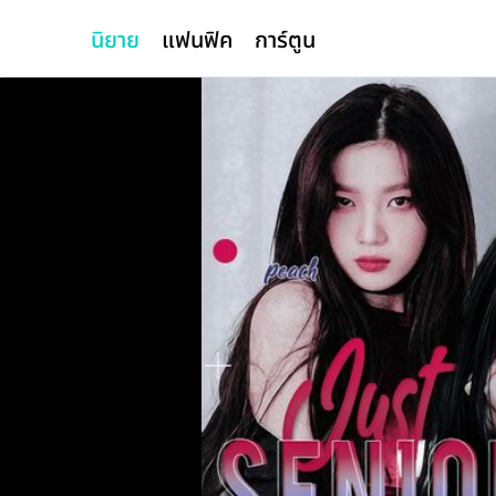
นิยาย
แฟนฟิค
การ์ตูน