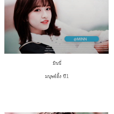
มินนี่
มนุษย์อิ้ง ปี1