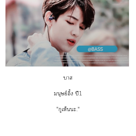
า
มนุษย์อิ้ง ปี1
"กูเห็นะ.."