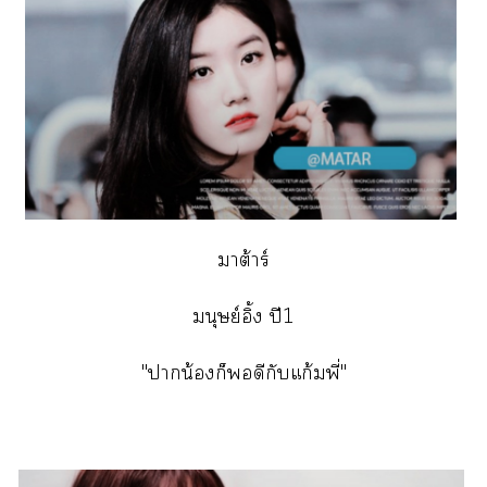
าต้าร์
มนุษย์อิ้ง ปี1
"าน้องก็ดีกับแก้มพี่"