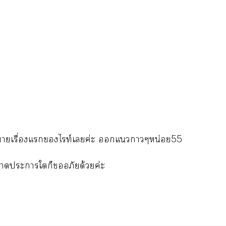
ิยายเรื่องแไท์เค่ะ แาๆหน่อย55
าะาใก็อภัยด้วยค่ะ