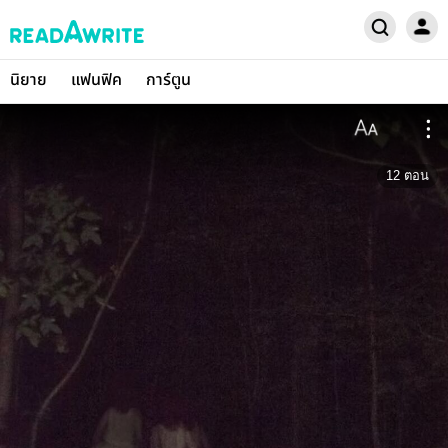
นิยาย
แฟนฟิค
การ์ตูน
12
ตอน