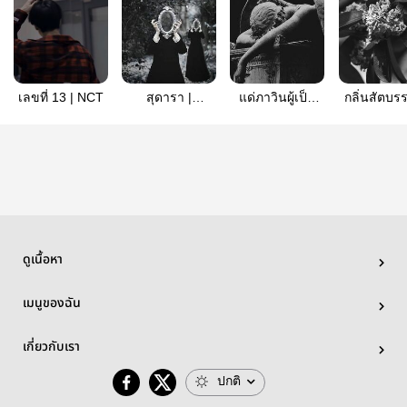
เลขที่ 13 | NCT
สุดารา |
แด่ภาวินผู้เป็น
กลิ่นสัตบร
JAEYONG
ที่รัก | NCT
NCT [ รีไร
ดูเนื้อหา
เมนูของฉัน
เกี่ยวกับเรา
ปกติ