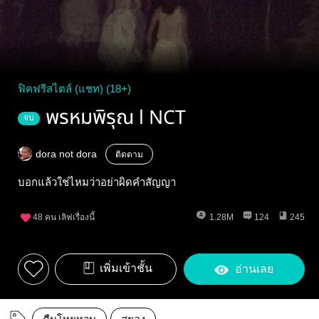
ฟิคฟรีสไตล์ (แชท) (18+)
พรหมพิรุณ l NCT
จบ
dora not dora
ติดตาม
บอกแล้วใช่ไหมว่าอย่าผิดคำสัญญา
48
คน เลิฟเรื่องนี้
1.28M
124
245
เพิ่มเข้าชั้น
อ่านเลย