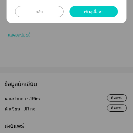
อื่น าล่อาาคิด าะา ถึงมีาล่าว
ถึงาะะาแะาา โใช้วิจารณญาณ
กลับ
เข้าสู่เนื้อหา
ใาอ่านแะไม่เลียนแหรือทำาใชีวิตจริง
แสล์
ข้อมูลนักเขียน
ติดตาม
นามปากกา :
JRinx
ติดตาม
นักเขียน :
JRinx
เผยแพร่