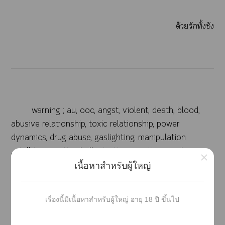
ด้วยรักทั้งชัง
warning ; au, ooc, angst, violent, death, blood,
abusive relationship, toxic relationship, power
dynamics, drug abuse, gaslighting, manipulation
, stalking, mention hallucination, mention murder
×
เนื้อหาสำหรับผู้ใหญ่
คำเตือน ; มีเนื้อาที่หนักหน่วง มีาาถึงารุนแรง
าา เลือด าสัมพันธ์ที่มีาทำร้าย/ใช้ารุนแรงต่อกัน
เรื่องนี้มีเนื้อหาสำหรับผู้ใหญ่ อายุ 18 ปี ขึ้นไป
ทั้งาร่างาแะจิตใ าสัมพันธ์เป็นพิษ าสัมพันธ์ที่ฝ่าย
หนึ่งมีอำนาจากว่า าเติด าปลูกฝัง/บิดเบือนาคิดผู้