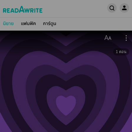
นิยาย
แฟนฟิค
การ์ตูน
1
ตอน