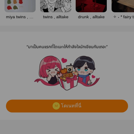
miya twins , no
twins , alltake
drunk , alltake
✧ ˖ * fairy 
pairing
— allhinata
“มาเป็นคนแรกที่โดเนทให้กำลังใจนักเขียนกันเถอะ”
โดเนทที่นี่