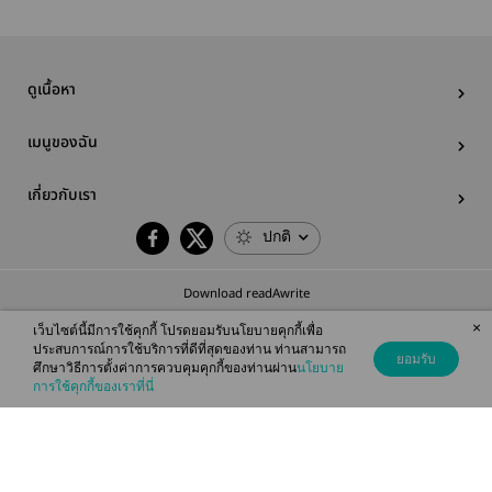
ดูเนื้อหา
เมนูของฉัน
เกี่ยวกับเรา
ปกติ
Download readAwrite
×
เว็บไซต์นี้มีการใช้คุกกี้ โปรดยอมรับนโยบายคุกกี้เพื่อ
ประสบการณ์การใช้บริการที่ดีที่สุดของท่าน ท่านสามารถ
ยอมรับ
ศึกษาวิธีการตั้งค่าการควบคุมคุกกี้ของท่านผ่าน
นโยบาย
© 2026 readAwrite.com by MEB Corporation Public Company Limited
การใช้คุกกี้ของเราที่นี่
This site is protected by reCAPTCHA and the Google
Privacy Policy
and
Terms of Service
apply.