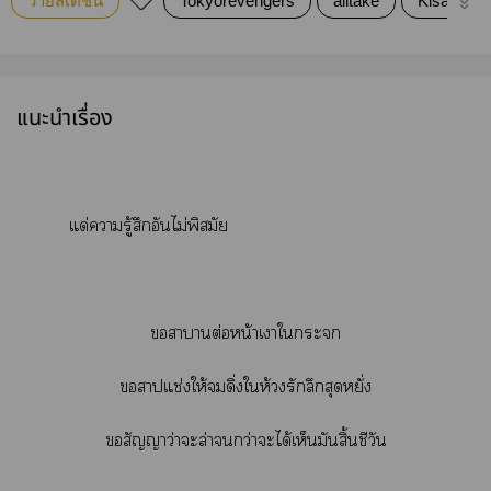
วายสเตชั่น
Tokyorevengers
alltake
KisaTake
แนะนำเรื่อง
แด่ารู้สึกอันไม่พิสมัย
าาต่อหน้าเาใะ
สาปแช่งให้ดิ่งให้วงรักลึกสุดหยั่ง
สัญญาว่าะล่ากว่าะได้เห็นมันสิ้นชีวัน