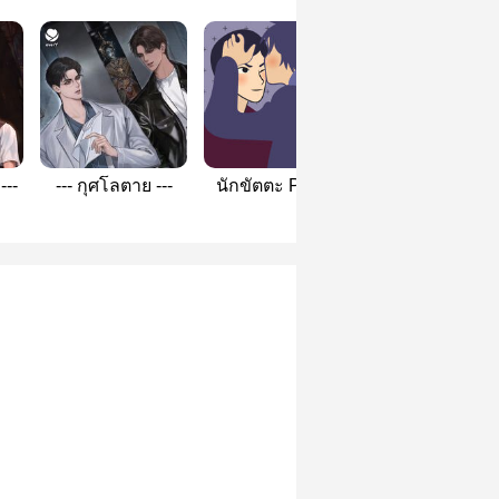
---
--- กุศโลตาย ---
นักขัตตะ Profile
Cu Sith
สรวณะ (Pieces of
love)