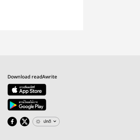
Download readAwrite
ปกติ