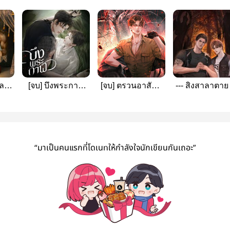
ล
[จบ] บึงพระกาฬ
[จบ] ตรวนอาสัญ |
--- สิงสาลาตาย 
(มีE-Book/ติด
สยองขวัญ
เหรียญ)
(สนพ.Rose
publishing)
“มาเป็นคนแรกที่โดเนทให้กำลังใจนักเขียนกันเถอะ”