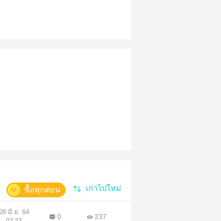
เก่าไปใหม่
ซื้อทุกตอน
28 มิ.ย. 64
0
237
02:33