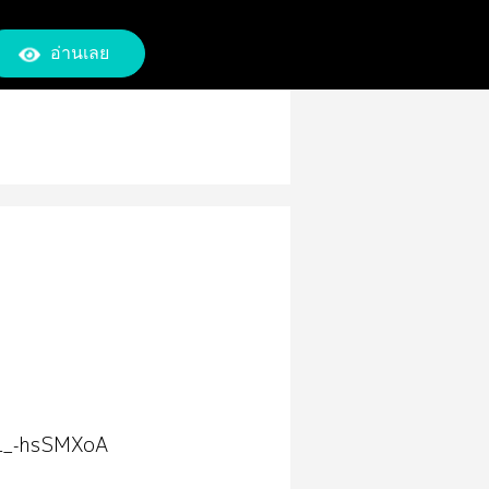
อ่านเลย
L_-hsSMXoA