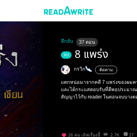
ลึกลับ
37
ตอน
8 แพร่ง
จบ
กรวิก
ติดตาม
แตกหน่อมาจากคดี 7 แพร่งของผมครั
และได้กระแสตอบรับที่ดีพอประมาณ ผม
สัญญาไว้กับ reader ในตอนจบบางตอ
ด้วย
26
คน เลิฟเรื่องนี้
2.7K
27