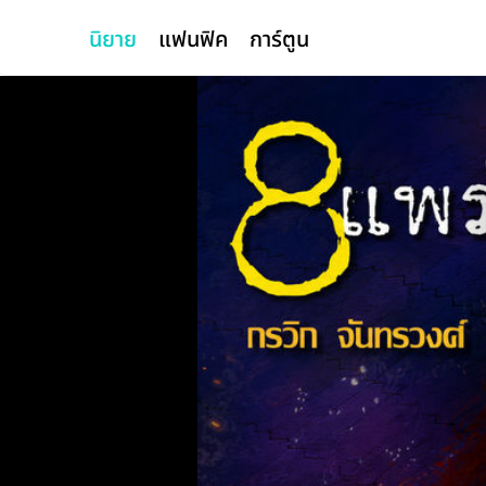
นิยาย
แฟนฟิค
การ์ตูน