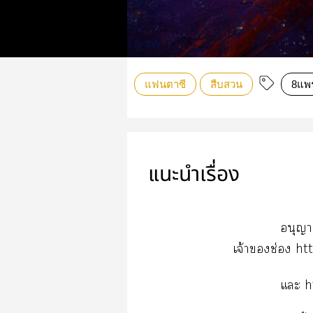
แฟนตาซี
สืบสวน
8แพร
แนะนำเรื่อง
อนุญาต
เจ้าช่อง
htt
แะ
h