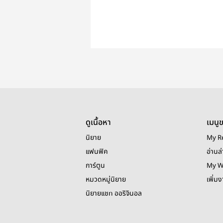
ดูเนื้อหา
เมนู
นิยาย
My R
แฟนฟิค
อ่านล่
การ์ตูน
My W
หมวดหมู่นิยาย
เพิ่ม
นิยายแชท ออริจินอล