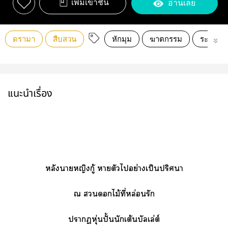
เพิ่มเข้าชั้น
อ่านเลย
ดรามา
สืบสวน
หักมุม
ฆาตกรรม
ระทึกขว
แนะนำเรื่อง
หลังาหญิงกู้ าตัวไอย่างเป็นปริศนา
ณ ไม้ที่หล่อนรัก
าหุ่นปั้นนักเต้นบัลเล่ต์