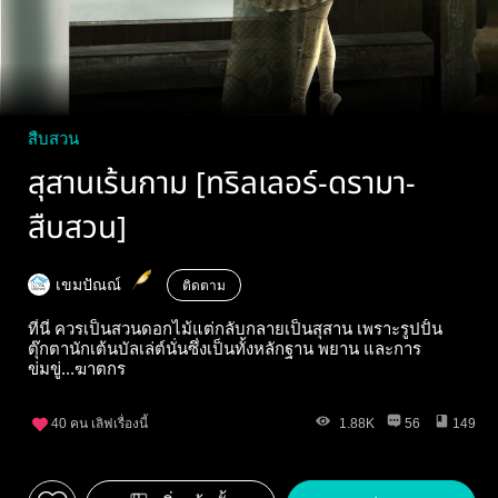
สืบสวน
สุสานเร้นกาม [ทริลเลอร์-ดรามา-
สืบสวน]
เขมปัณณ์
ติดตาม
ที่นี่ ควรเป็นสวนดอกไม้แต่กลับกลายเป็นสุสาน เพราะรูปปั้น
ตุ๊กตานักเต้นบัลเล่ต์นั่นซึ่งเป็นทั้งหลักฐาน พยาน และการ
ข่มขู่...ฆาตกร
40
คน เลิฟเรื่องนี้
1.88K
56
149