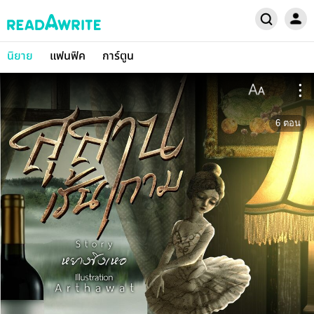
นิยาย
แฟนฟิค
การ์ตูน
6
ตอน