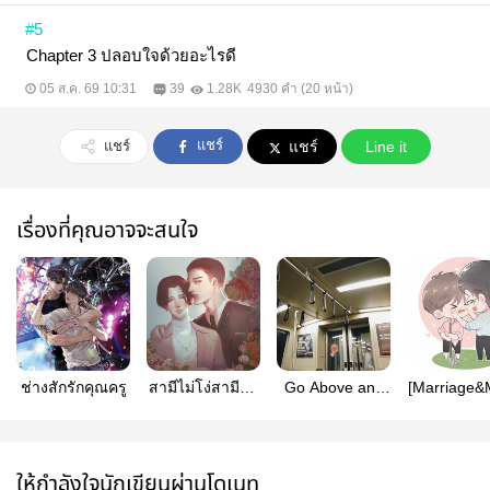
#5
Chapter 3 ปลอบใจด้วยอะไรดี
05 ส.ค. 69 10:31
39
1.28K
4930 คำ (20 หน้า)
แชร์
แชร์
แชร์
Line it
เรื่องที่คุณอาจจะสนใจ
ช่างสักรักคุณครู
สามีไม่โง่สามีแค่
Go Above and
[Marriage&
รักมาก
Beyond
My Propo
(yaoi) #คุ
อร่อยที่ส
ให้กำลังใจนักเขียนผ่านโดเนท