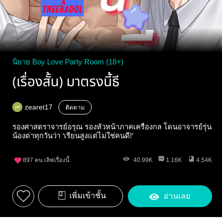
นิยาย Boy Love Party Room (18+)
(เรื่องสั้น) มาตรงนี้ธี
zearet17
ติดตาม
รองศาสตราจารย์อรุณ รองหัวหน้าภาคเครื่องกล โดนอาจารย์รุ่น
น้องด่าทุกวันว่า ‘เรียนสูงแต่ไม่ใช่คนดี!‘
897
คน เลิฟเรื่องนี้
40.99K
1.16K
4.54K
เพิ่มเข้าชั้น
อ่านเลย