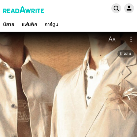
นิยาย
แฟนฟิค
การ์ตูน
0
ตอน