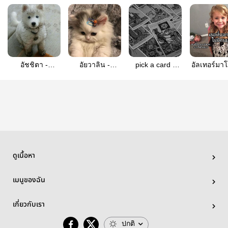
อัชชิตา -
อัยวาลิน -
pick a card -
อัลเทอร์มา
skynani
skynani
skynani (sf)
ดูเนื้อหา
เมนูของฉัน
เกี่ยวกับเรา
ปกติ