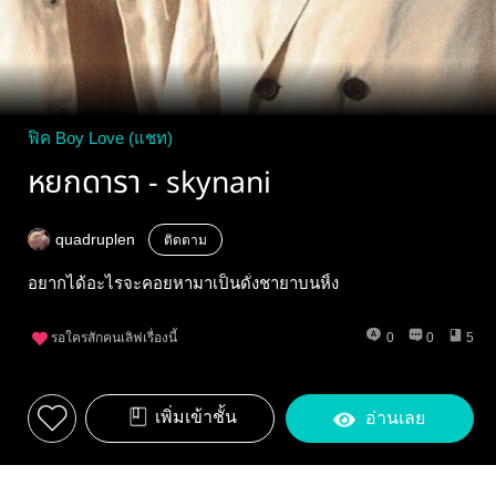
ฟิค Boy Love (แชท)
หยกดารา - skynani
quadruplen
ติดตาม
อยากได้อะไรจะคอยหามาเป็นดั่งชายาบนหิ้ง
รอใครสักคนเลิฟเรื่องนี้
0
0
5
เพิ่มเข้าชั้น
อ่านเลย