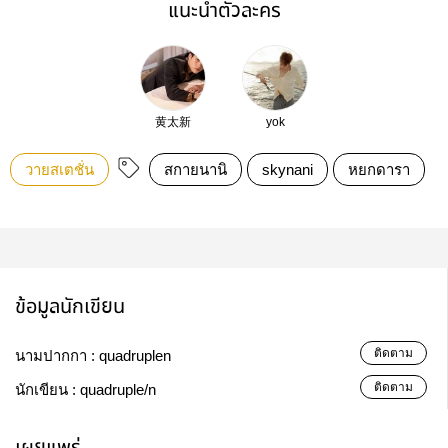
แนะนำตัวละคร
黄太新
yok
วายสเตชั่น
สกายนานิ
skynani
หยกดารา
ข้อมูลนักเขียน
ติดตาม
นามปากกา :
quadruplen
ติดตาม
นักเขียน :
quadruple/n
เผยแพร่