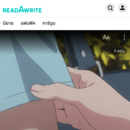
นิยาย
แฟนฟิค
การ์ตูน
5
ตอน