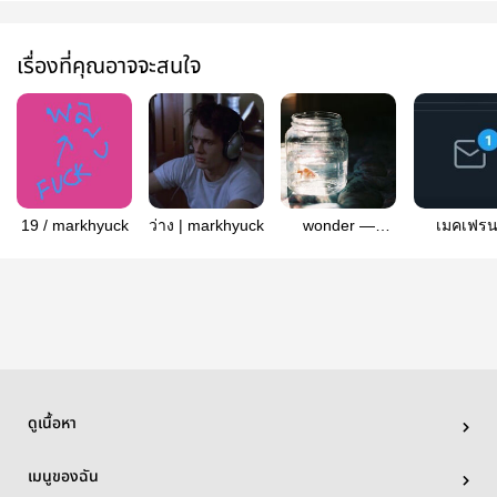
เรื่องที่คุณอาจจะสนใจ
19 / markhyuck
ว่าง | markhyuck
wonder —
เมคเฟรน
markhyuck
markhyu
ดูเนื้อหา
เมนูของฉัน