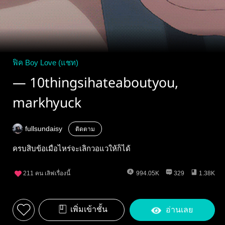
ฟิค Boy Love (แชท)
— 10thingsihateaboutyou,
markhyuck
fullsundaisy
ติดตาม
ครบสิบข้อเมื่อไหร่จะเลิกวอแวให้ก็ได้
211
คน เลิฟเรื่องนี้
994.05K
329
1.38K
เพิ่มเข้าชั้น
อ่านเลย