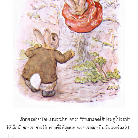
จ้​ต่​น้​​​​ว่​“​ถ้​​​ใต้​​​​​
ให้​ื้​ผ้​​​​ได้​​ี่​​ี่​​​​​ต้​ปี​ต้ร์​