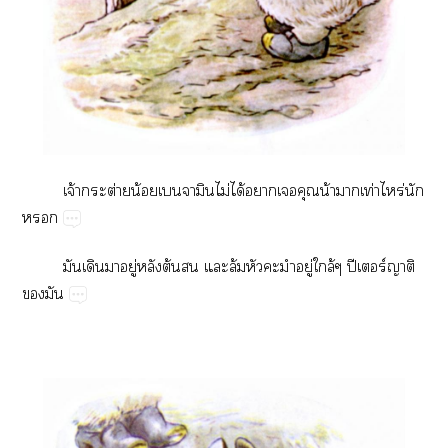
จ้​ต่​น้​ไม่​ได้​​​​น้​​ท่​ร่​

​​​ู่​​ต้​​​ล้​​​ู่​ล้​ปี​ร์​​
​