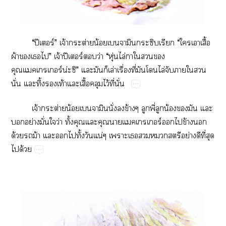
“​ปี​ร์”​จ้​ต่​น้​​​​​​“​​​ื้​
ผ้​​​”
จ้​ปี​ร์​​ว่​“​ุ่​ไล่​​​​​
ร์น่”​​​​ล่​ื่​ี่​​​ไล่​​​​​
ั่​​ิ้​​ท้​​ื้​​ไว้​ี่​ั่
จ้​ต่​น้​ั่​​ข้​​ี่​​น้​​​​
​ย่​ั่​​ว่​ั้​​​​ร์​​ข้​​
ด้​​ม้​​​​ั้​​น่​​​​​​ย่​​ี่​​
​ด้