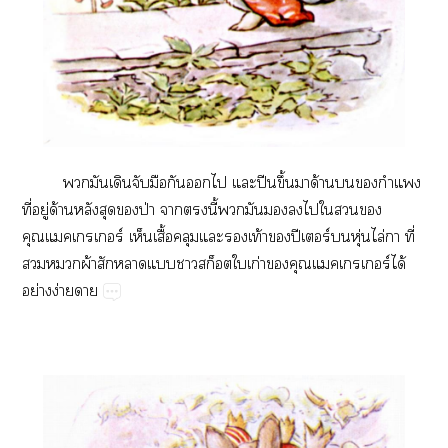
​​​​​​​​​ปี​ึ้​​ด้​​​​
ี่​ู่​ด้​​​
ป่​​​ี้​​​​​​​​​
ร์​​ื้​​​​ท้​​ปี​ร์​​ุ่​ไล่​​ี่​
​​ผ้​​​​ก่​​ร์ได้​
ย่​ง่​