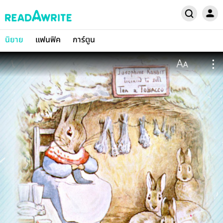
นิยาย
แฟนฟิค
การ์ตูน