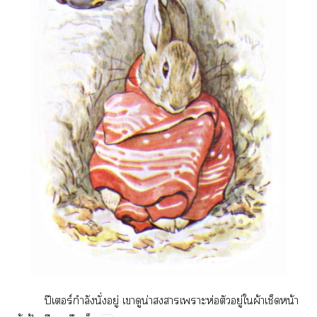
ปี​ร์​ำ​ั่​ู่​​​น่​​​ห่​​ู่​​ผ้​​น้​