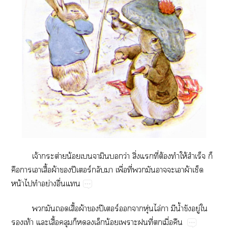
จ้​ต่​น้​​​​ว่​ิ่​​ี่​ต้​​ให้​​​
​​​ื้​ผ้​​ปี​ร์​​​ื่​ี่​​​​​​ผ้​​
น้​​​ย่​ื่​
​​​ื้​ผ้​​ปี​ร์​​​ุ่​ไล่​​​น้ำ​​ู่​​
​ท้​​ื้​​​​​​น้​​​ี่​​ื่​