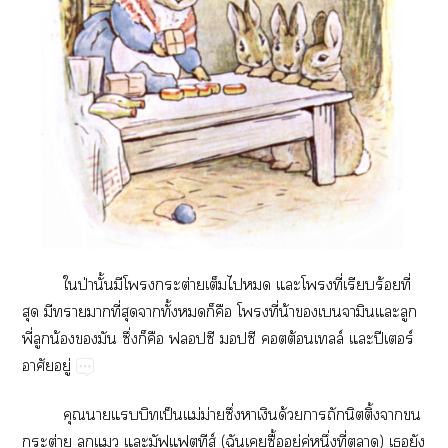
​ป่​ั้​​​ต่​​​​​​ี่​​ร้​ี่​
​​​​ี่​​​ั้​​​​​ี่​น้​​​​
ี่​​น้​​​ึ่​​​ป​ป​ต้​ล์​​ปี​ร์​
​ู่
​​ป็​ม่​ม่​ึ่​​​ด้​​​ิ้​​
ต่​​​ีส์​(​​​ื้​ู่​ู่​ึ่​ี่​)​​​