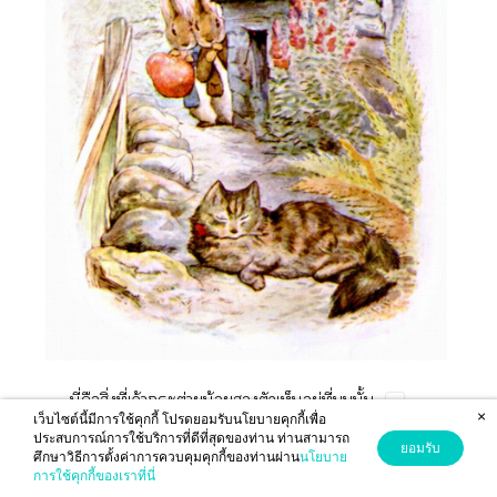
ี่​​ิ่​ี่​จ้​ต่​น้​​​​ู่​ี่​​ั้
×
เว็บไซต์นี้มีการใช้คุกกี้ โปรดยอมรับนโยบายคุกกี้เพื่อ
ประสบการณ์การใช้บริการที่ดีที่สุดของท่าน ท่านสามารถ
​ู่​ว้ึ่​​​ั้​ไม่​​​​​​​
ยอมรับ
ศึกษาวิธีการตั้งค่าการควบคุมคุกกี้ของท่านผ่าน
นโยบาย
การใช้คุกกี้ของเราที่นี่
ปี​ร์​​​​ญ่​​ซ่​​ร้​​ญ่