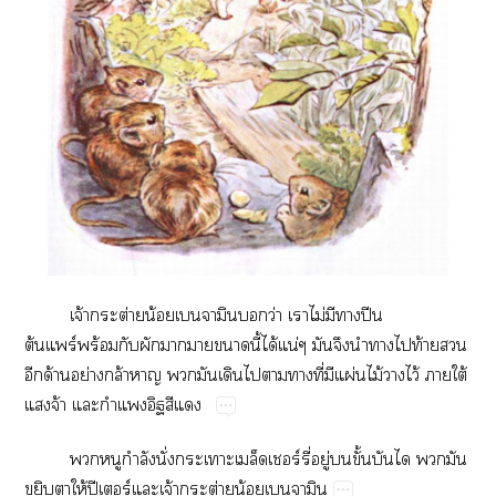
จ้​ต่​น้​​​​ว่​​ไม่​​​ปี​
ต้ร์ร้​​​​​​ี้​ได้​น่​​​​​​ท้​​
​ด้​ย่​ล้​​​​​​​​ี่​​ผ่​ไม้​​ไว้​​ใต้​
​จ้​​​​​
​​ำ​ั่​​ร์ี่​ู่​​ั้​​​​
​​ให้​ปี​ร์​​จ้​ต่​น้​