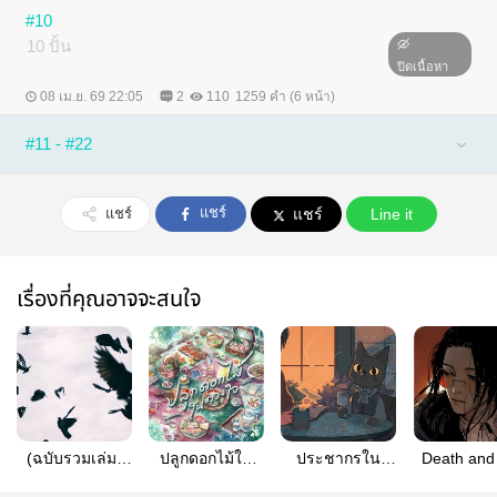
#10
10 ปั้น
ปิดเนื้อหา
08 เม.ย. 69 22:05
2
110
1259 คำ (6 หน้า)
#11 - #22
แชร์
แชร์
แชร์
Line it
เรื่องที่คุณอาจจะสนใจ
(ฉบับรวมเล่ม)
ปลูกดอกไม้ใน
ประชากรใน
Death and
Murder of
ดวงใจ
เมืองหลงลืม
Maiden ส