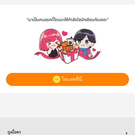
Crows
และหลังจาก
“มาเป็นคนแรกที่โดเนทให้กำลังใจนักเขียนกันเถอะ”
โดเนทที่นี่
ดูเนื้อหา