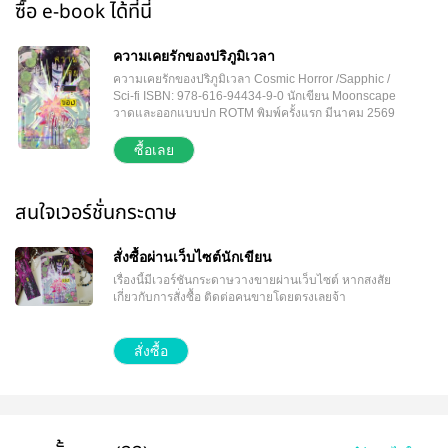
ซื้อ e-book ได้ที่นี่
ความเคยรักของปริภูมิเวลา
ความเคยรักของปริภูมิเวลา Cosmic Horror /Sapphic /
Sci-fi ISBN: 978-616-94434-9-0 นักเขียน Moonscape
วาดและออกแบบปก ROTM พิมพ์ครั้งแรก มีนาคม 2569
จำนวน 176 หน้า ขนาดหนังสือ B6 ราคา 280 บาท จาก
‘ลำนำจักรวาล’ สู่นิยายไซไฟที่จะนำท่านสู่เอกภพของ
ซื้อเลย
‘เหล่าผู้สร้าง’ กาลครั้งหนึ่ง 'เวลา' กับ 'พื้นที่' เคยเป็นคู่รัก
กัน ความรักของทั้งสองให้กำเนิดสิ่งที่เรียกว่าจักรวาล แต่
อนิจจา เพราะความรักนั้นมีอยู่จริง เคยเกิดขึ้นจริง อีกทั้ง
สนใจเวอร์ชั่นกระดาษ
ผลแห่งความรักนั้นยังคงอยู่เป็นหลักฐานตำใจ…ผู้ถูกทิ้ง
ไว้ข้างหลังจึงเจ็บปวดยิ่ง ความรวดร้าวเจียนตายจน
อยากจะควักดวงตาตนเองออกมา—นิมฟาอีเข้าใจดี เป็น
สั่งซื้อผ่านเว็บไซต์นักเขียน
ท่านจะยังอยากเก็บดวงตาไว้อีกหรือ หากรักที่เคยเป็น
เรื่องนี้มีเวอร์ชันกระดาษวางขายผ่านเว็บไซต์
หากสงสัย
สายธารหล่อเลี้ยงชีวิตของท่านมลายหายสูญ ไม่ทิ้งสิ่งใด
เกี่ยวกับการสั่งซื้อ ติดต่อคนขายโดยตรงเลยจ้า
เป็นพยานไว้เลย นอกจากรังสีไมโครเวฟดึกดำบรรพ์บน
พื้นหลังของเอกภพ **ซื้อในเว็บบราวเซอร์ถูกกว่าใน ios
สั่งซื้อ