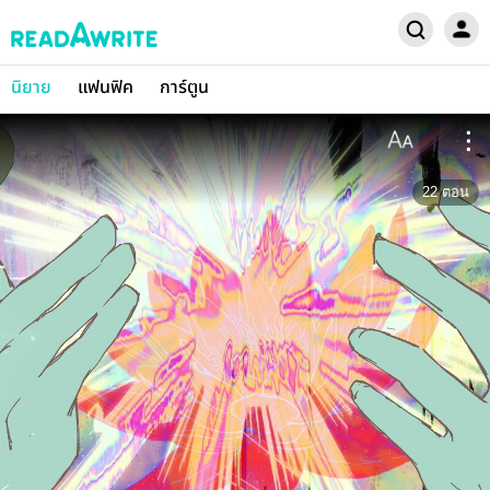
นิยาย
แฟนฟิค
การ์ตูน
22
ตอน