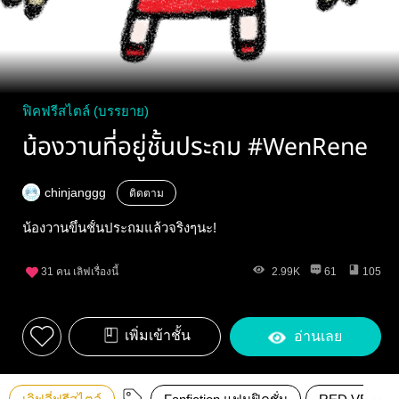
ฟิคฟรีสไตล์ (บรรยาย)
น้องวานที่อยู่ชั้นประถม #WenRene
chinjanggg
ติดตาม
น้องวานขึ้นชั้นประถมแล้วจริงๆนะ!
31
คน เลิฟเรื่องนี้
2.99K
61
105
เพิ่มเข้าชั้น
อ่านเลย