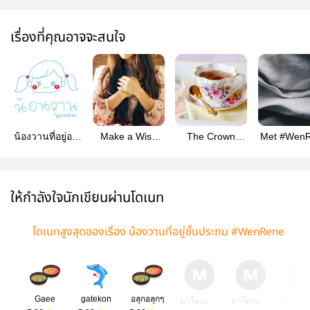
เรื่องที่คุณอาจจะสนใจ
น้องวานที่อยู่อนุ
Make a Wish
The Crown
Met #Wen
บาลฉาม
#WenRene
#WenRene
#WenRene
#MakeAWitch
ให้กำลังใจนักเขียนผ่านโดเนท
โดเนทสูงสุดของเรื่อง น้องวานที่อยู่ชั้นประถม #WenRene
Gaee
gatekon
อลุกอลุกๆ
มาโดเน
มาโดเน
มาโดเ