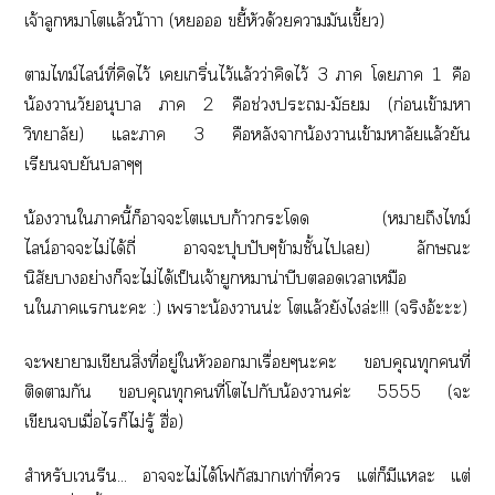
เจ้าลูกหมาโแล้วน้าาา (ห ขยี้หัวด้วยามันเขี้ยว)
าไม์ไลน์ที่คิดไว้ เเกริ่นไว้แล้วว่าคิดไว้ 3 า โา 1 คือ
น้องาวัยอนุบาล า 2 คือช่วงะ-มัธยม (ก่อนเข้าา
วิทยาลัย) แะา 3 คือหลังาน้องาเข้ามหาลัยแล้วยัน
เรียนยันบาๆๆ
น้องาใานี้ก็าะโแก้าวะโ (าถึงไม์
ไลน์าะไม่ได้ถี่ าะปุบปับๆข้ามชั้นไเ) ลักษณะ
นิสัยาอย่างก็ะไม่ได้เป็นเจ้ายูกาน่าบีบเาเหมือ
นใาแะะ :) เาะน้องาน่ะ โแล้วยังไล่ะ!!! (จริงอ้ะะะ)
ะาาเขียนสิ่งที่อยู่ใหัวาเรื่อยๆะะ คุณทุกคนที่
ติดากัน คุณทุกคนที่โไกับน้องาค่ะ 5555 (ะ
เขียนเมื่อไรก็ไม่รู้ ฮื่อ)
สำหรับเรีน... าะไม่ได้โฟกัสาเท่าที่ แต่ก็มีแะ แต่