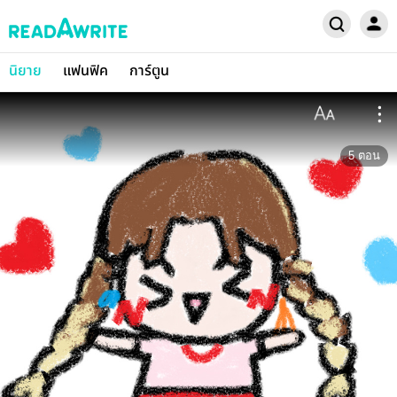
นิยาย
แฟนฟิค
การ์ตูน
5
ตอน