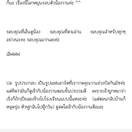
ก็ะ เรื่องนี้โหมุนตัวน้องาค่ะ ^^
คุณที่เอ็นดูน้อง คุณที่าอ่าน คุณสำหรับทุกๆ
อย่างะะ คุณาเค่ะ
เลิฟฟฟ
ปล. รูปะ เป็นรูปแอาร์ตที่เาาคุณาช่วงปัลกันมัซค่ะ
แต่คิดว่ามันก็ดูเข้ากับน้องาชั้นะดี เาะเจ้ายูกหมาร่า
เริงก็ถักเปียข้างไโเรียนแนี้แะค่ะ (แต่กลับบ้านก็
หลุดรุ่ย หัวฟูกลับไทู้กวัน) ดูใเข้ากับน้องาดีเะ