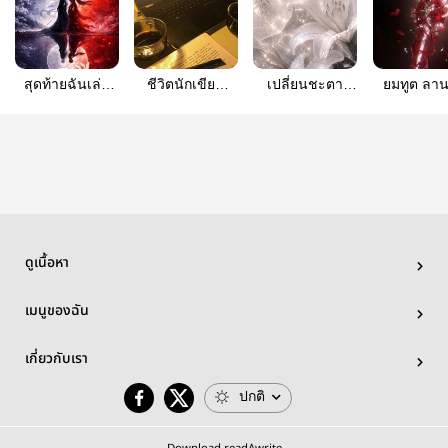
สุดท้ายฉันเล่น
ชีวิตนักเขียน
เปลี่ยนชะตา
ยมทูต ลา
บทนางเอกหรือ
ฉบับลับม.ต้น|ต่อ
หมอต่างโลกคือ
เป็น
นางร้าย คนที่
เรื่องวุ่นๆของรุ่น
นักล่าแรงค์S
ตายด้วยน้ำมือ
พี่ ป.6
เธอก็คือฉันอยู่ดี
ดูเนื้อหา
เมนูของฉัน
เกี่ยวกับเรา
ปกติ