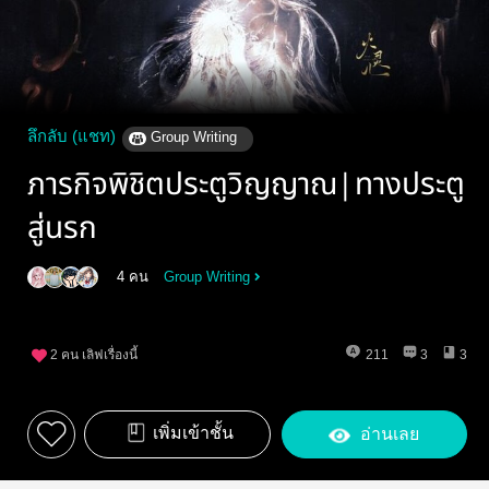
ลึกลับ (แชท)
Group Writing
ภารกิจพิชิตประตูวิญญาณ|ทางประตู
สู่นรก
4 คน
Group Writing
2
คน เลิฟเรื่องนี้
211
3
3
เพิ่มเข้าชั้น
อ่านเลย