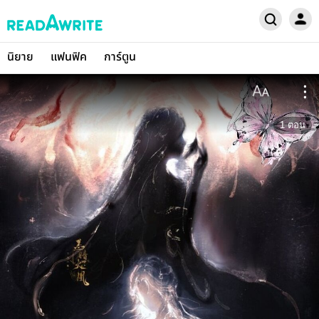
นิยาย
แฟนฟิค
การ์ตูน
1
ตอน