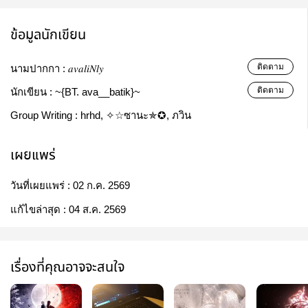
ข้อมูลนักเขียน
ติดตาม
นามปากกา :
𝑎𝑣𝑎𝑙𝑖𝑁𝑙𝑦
ติดตาม
นักเขียน :
~{BT. ava__batik}~
Group Writing :
hrhd, ✧☆ซานะ✯✪, ภวิน
เผยแพร่
วันที่เผยแพร่ :
02 ก.ค. 2569
แก้ไขล่าสุด :
04 ส.ค. 2569
เรื่องที่คุณอาจจะสนใจ