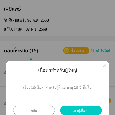
เผยแพร่
วันที่เผยแพร่ :
30 ต.ค. 2568
แก้ไขล่าสุด :
07 พ.ย. 2568
ตอนทั้งหมด (15)
ซื้อทุกตอน
เก่าไปใหม่
#1
🤍 ตัวอย่าง 🤍 [2 หน้า]
×
เนื้อหาสำหรับผู้ใหญ่
1 คำ (1 หน้า)
0
1.02K
30 ต.ค. 68 17:52
เรื่องนี้มีเนื้อหาสำหรับผู้ใหญ่ อายุ 18 ปี ขึ้นไป
#2
🩷 ได้เวลาโดดเรียนแล้ว 🩷 [19 หน้า]
5
200 คำ (1 หน้า)
กลับ
เข้าสู่เนื้อหา
0
169
30 ต.ค. 68 17:53