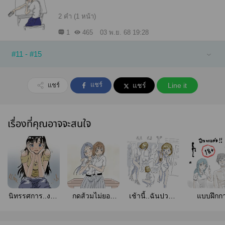
2 คำ (1 หน้า)
1
465
03 พ.ย. 68 19:28
#11 - #15
แชร์
แชร์
แชร์
Line it
เรื่องที่คุณอาจจะสนใจ
นิทรรศการ..งาน
กดส้วมไม่ยอม
เช้านี้..ฉันปวดขี้
แบบฝึกก
ขี้
ลง..ก(อ)ดกันดี
ที่บีทีเอส
ทรงตัวสำห
กว่ามั้ย
ผู้ชาย