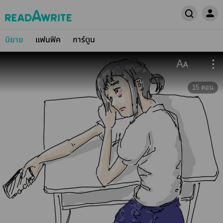
นิยาย
แฟนฟิค
การ์ตูน
15
ตอน