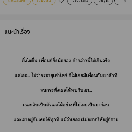
โรแมนติก
เรื่องสั้น
โรงเรียน
วัยรุ่น
โรแมน
แนะนำเรื่อง
ยิ่งโขึ้น เพื่อนก็ยิ่งน้อย คำกล่าวนี้ไม่เกินจริง
แต่เ... ไม่ว่าะอายุเท่าไหร่ ก็ไม่เมีเพื่อนกับเาสักที
กระทั่งเได้กับเา...
เกลับเป็นตัวเได้อย่างที่ไม่เเป็นมาก่อน
แะเาอยู่กับเได้ทุกที่ แม้ว่าเะไม่าให้อยู่ก็า