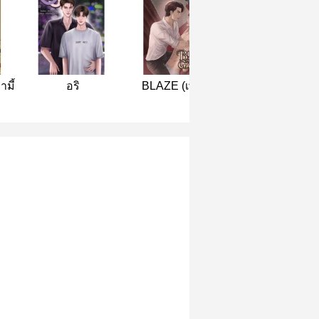
ามี้
อริ
BLAZE (เพลิง)
LIGHT (รวิ)
GABRIEL
GABRIEL