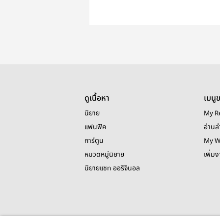
ดูเนื้อหา
เมนู
นิยาย
My R
แฟนฟิค
อ่านล่
การ์ตูน
My W
หมวดหมู่นิยาย
เพิ่ม
นิยายแชท ออริจินอล