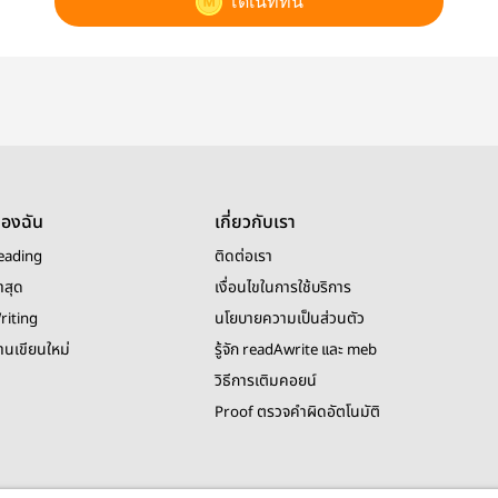
โดเนทที่นี่
ของฉัน
เกี่ยวกับเรา
eading
ติดต่อเรา
าสุด
เงื่อนไขในการใช้บริการ
riting
นโยบายความเป็นส่วนตัว
งานเขียนใหม่
รู้จัก readAwrite และ meb
วิธีการเติมคอยน์
Proof ตรวจคำผิดอัตโนมัติ
© 2026 readAwrite.com by MEB Corporation Public Company Limited