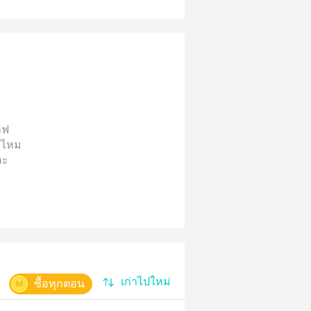
ิฟ
รคไหม
ละ
เก่าไปใหม่
ซื้อทุกตอน