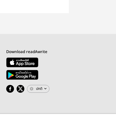
Download readAwrite
ปกติ