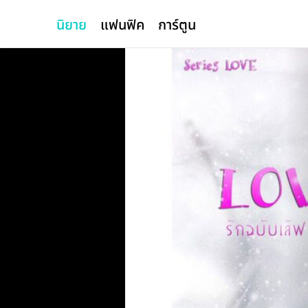
นิยาย
แฟนฟิค
การ์ตูน