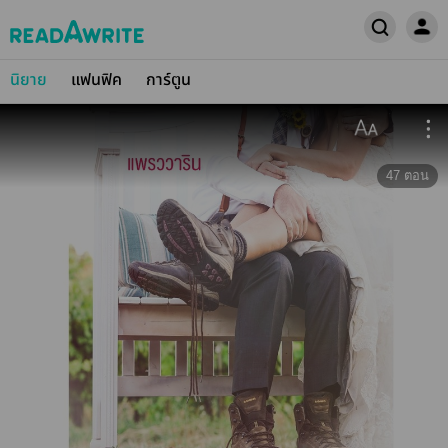
นิยาย
แฟนฟิค
การ์ตูน
47
ตอน