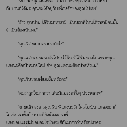
“าถึงคุณงั้นเ.. ถ้าาช่วยคุณรินา ก็หย่า
กับาก็ได้ะ คุณะได้อยู่กับเพื่อนรักคุณไเ”
“อ้าว คุณา ไอ้รินาาามี…มันที่ไได้ว่าสามีนั้น
จำเป็นต้องเป็น”
“คุณริส หมายความว่ายังไ”
“คุณแน่ะ ตัวไะไอ้ริน ที่ไอ้รินไเาะคุณ
แะคือเป้าหมายใหม่ ฮ่าๆ คุณแะต้องหัวแน่”
“คุณรินพี่แงั้นหรือะ”
“ว่าถูกใากว่า เห็นมันตาวิ้งๆ ะาๆ”
“าแล้ว าคุณริน พี่แะรักใไม่เป็น แก็
ไม่เก่ง เาทั้งบ้านบางทียังต้องเาว่าพี่
แแะไม่ะไบ้างะตีกันากว่าหรือเปล่าะ