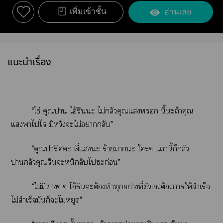
เพิ่มเข้าชั้น
อ่านเลย
แนะนำเรื่อง
“โธ่ คุณา ไอ้รินะ ไม่กลัวคุณแ นี้ะถ้าคุณ
แาไไร่ มีหวังะไม่ากลับ”
“คุณปวริศะ พี่แะ ร้ายาะ ใๆ แนี้ก็กลัว
ากลัวคุณรินะหนีกลับไะก่อน”
“ไม่มีาๆ ๆ ไอ้รินะต้องทำทุกอย่างที่ตัวเต้องาให้สำเร็จ
ไม่สำเร็จมันก็ะไม่หยุด”