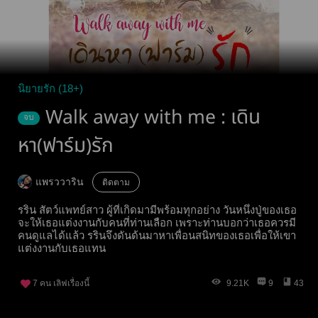
นิยายรัก (18+)
Walk away with me : เดิน
จบ
หา(ฟาร์ม)รัก
แพรววาริน
ติดตาม
รริน สัตว์แพทย์สาว ผู้ที่เกิดมามีพร้อมทุกอย่าง วันหนึ่งปู่ของเธอ
จะให้เธอแต่งงานกับคนที่ท่านเลือก เพราะท่านบอกว่าเธอควรมี
คนดูแลได้แล้ว รรินจึงดันด้นมาหาเพื่อนสนิทของเธอเพื่อให้เขา
แต่งงานกับเธอแทน
7
คน เลิฟเรื่องนี้
9.21K
9
43