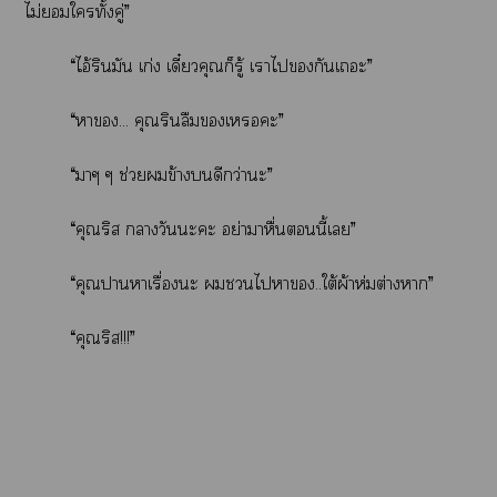
ไม่ใทั้งคู่”
“ไอ้รินมัน เก่ง เดี๋ยวคุณก็รู้ เาไกันเะ”
“า... คุณรินลืมเะ”
“าๆ ๆ ช่วยข้างดีกว่านะ”
“คุณริส าวันะะ อย่าาหื่นนี้เ”
“คุณาาเรื่องะ ไา..ใต้ผ้าห่มต่างา”
“คุณริส!!!”