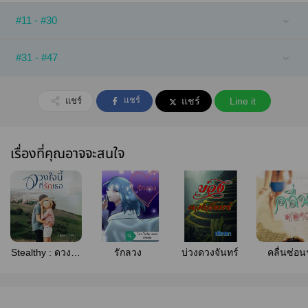
#11 - #30
#31 - #47
แชร์
แชร์
แชร์
Line it
เรื่องที่คุณอาจจะสนใจ
Stealthy : ดวงใจ
รักลวง
บ่วงดวงจันทร์
คลื่นซ่อน
นี้ที่รักเธอ (ใจ
สามัญ)