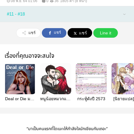
08 พ.ย. 64 01:06
0
36
1805 คำ (8 หน้า)
#11 - #18
แชร์
แชร์
แชร์
Line it
เรื่องที่คุณอาจจะสนใจ
Deal or Die มอล
หนูน้อยหมวกแดง
กระทู้ดังปี 2573
[นิยายแปล]
ลี่ต้องไม่ตาย
ผู้หลงรักหมาป่า -
กลายเป็นเ
The Girl who
ของทรร
falls in love with
the wolf
“มาเป็นคนแรกที่โดเนทให้กำลังใจนักเขียนกันเถอะ”