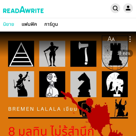
นิยาย
แฟนฟิค
การ์ตูน
18
ตอน