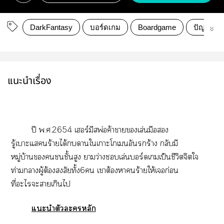
DarkFantasy
บอร์ดเกม
Boardgame
ปัญหาปั
แนะนำเรื่อง
ปี พ.ศ.2654 เร์มีสพ่อค้าาเล่นมือ
รู้เาะแร้ายได้าใเาะโเอันร้าง กลับมี
หมู่บ้านชั้นสูง าว่างเล่นร์ดเเป็นชีวิตจิตใ
ท่ามกลางผู้ต้องสงสัยทั้ง6 เาต้องาร้ายให้เก่อน
ที่ะไะาเกินไ
แะนำตัวะหลัก