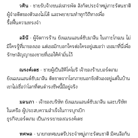
วศิน
- ารับจ้างส่งาพัด สังกัดประจำหมู่เาะรัตนาติ
ผู้จำอดีตตัวเไม่ได้ แะาาทำทุกวิถีาเพื่อ
รื้อฟื้นาจำ
ลลินี
- ผู้จัดาร้าน ยังแแนด์ซับมาลีน ใเาะโเ ไม่
มีใรู้ที่าเ แต่เมักใต่อใอยู่เว่า เมาที่นี่เพื่อ
รักษาสัญญาาที่เให้คำมั่นไว้
ณรงค์เ
- าผู้เป็นฮิคิโโริ เจ้าร้านร์ดเ
ยังแแนด์ซับมาลีน​ ตัดาาโาขังตัวเอยู่แต่ใบ้าน
เาไม่เชื่อว่าโที่ดำรงชีพนี้มีอยู่จริง
า
- เจ้าบริษัท ยังแแนด์ซับมาลีน แะบริษัท
ใเครือ ผู้ะาสำเร็จใาบุกเบิก
ธุรกิจร์ดเ เป็นาณรงค์เ

- ากเทศมนตรีประจำหมู่เาะรัตนาติ มีลือกัน