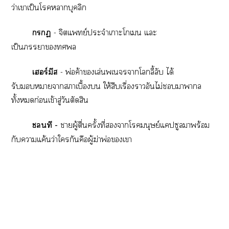
ว่าเาเป็นโาบุคลิก

- จิตแพทย์ประจำเาะโเ แะ
เป็นา
เร์มีส
- พ่อค้าเล่นเาโลี้ลับ ได้
รับาาาเบื้องบน ให้สืบเรื่องาอันไม่าาล
ทั้งก่อนเข้าสู่วันตัดสิน
นที -
าผู้ตื่นครั้งที่าโมนุษย์แคปซูลาพร้อม
กับาแค้นว่าใกันคือผู้ฆ่าพ่อเา