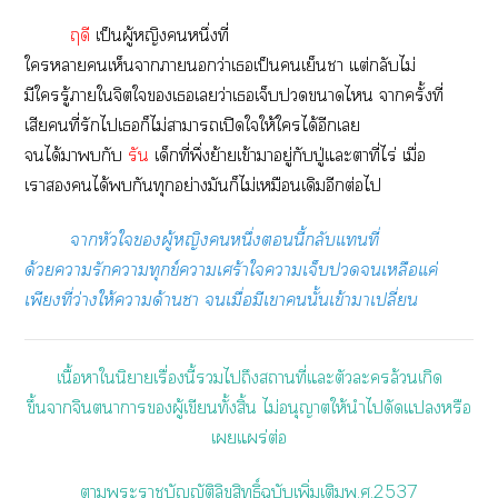
ฤดี
เป็นผู้หญิงหนึ่งที่
ใาเห็นาาว่าเเป็นเย็นา แต่กลับไม่
มีใรู้าใจิตใเเว่าเเจ็บาไ าครั้งที่
เสียคนที่รักไเก็ไม่าาเปิดใให้ใได้อีกเ
ได้ากับ
รัน
เด็กที่พึ่งย้ายเข้าาอยู่กับปู่แะาที่ไร่ เมื่อ
เาได้กันทุกอย่างมันก็ไม่เหมือนเดิมอีกต่อไ
าหัวใผู้หญิงหนึ่งนี้กลับแที่
ด้วยารักาทุกข์าเศร้าใาเจ็บเหลือแค่
เพียงที่ว่างให้าด้านา เมื่อมีเานั้นเข้าาเปลี่ยน
เนื้อาในิยายเรื่องนี้ไถึงสถานที่แะตัวะล้วนเกิด
ขึ้นาจินตนาการผู้เขียนทั้งสิ้น ไม่อนุญาตให้นำไดัดแหรือ
เแผร่ต่อ
าะาบัญญัติลิขสิทธิ์ฉบับเพิ่มเติม
พ.ศ.2537