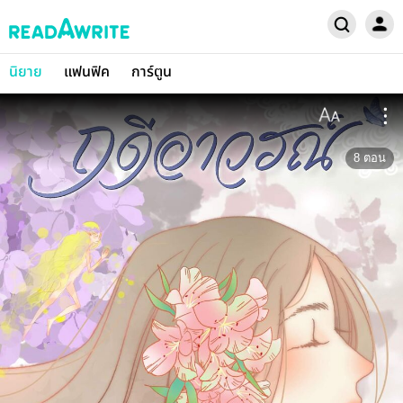
นิยาย
แฟนฟิค
การ์ตูน
8
ตอน