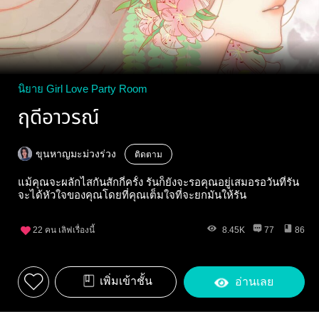
นิยาย Girl Love Party Room
ฤดีอาวรณ์
ขุนหาญมะม่วงร่วง
ติดตาม
แม้คุณจะผลักไสกันสักกี่ครั้ง รันก็ยังจะรอคุณอยู่เสมอรอวันที่รัน
จะได้หัวใจของคุณโดยที่คุณเต็มใจที่จะยกมันให้รัน
22
คน เลิฟเรื่องนี้
8.45K
77
86
เพิ่มเข้าชั้น
อ่านเลย