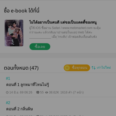
ซื้อ e-book ได้ที่นี่
ไม่ได้อยากเป็นคนดี แต่ขอเป็นแดดดี้ของหนู
ผู้ใช้ iOS ซื้อผ่าน Safari / www.mebmarket.com จะคุ้ม
กว่านะคะ แล้วกลับมาอ่านต่อในแอป meb ได้ค่ะ
____________ เมื่อ 'กระทิง' เจ้าพ่อคลับเถื่อนตับพัง
ต้องหักดิบความเลวขั้นสุด เพื่อฟิตร่างกายให้พร้อมไป
บริจาคสเต็มเซลล์ให้ลูกชายที่เพิ่งรู้ว่ามี! งานนี้เขาเลย
ซื้อเลย
ต้องยอมให้ 'ขวัญข้าว' อาจารย์สาวผู้เป็นแม่ของลูก คุม
ประพฤติแบบ 24 ชั่วโมง "รักษาชีวิตของคุณไว้ให้ดี 90
วันนี้ดูแลตัวเอง ห้ามเจ็บ ห้ามป่วย ห้ามตาย จบงานนี้เรา
แยกย้าย" ทว่า... สัญญา 90 วันกลับกลายเป็นเรื่องยาก
ตอนทั้งหมด (47)
ซื้อทุกตอน
เก่าไปใหม่
ที่สุด เมื่อชีวิตของเขากำลังถูก 'หมายหัว' จากศัตรูรอบ
สารทิศ __________ ลองอ่านตัวอย่างรายตอนใน
ReadAWrite ก่อนตัดสินใจซื้อได้นะคะ ขอบพระคุณมาก
#1
ค่ะ
ตอนที่ 1 ลูกหมาที่ไหนไม่รู้
14 มิ.ย. 69 06:26
55
38.62K
1616 คำ (7 หน้า)
#2
ตอนที่ 2 กลิ่นพิษ