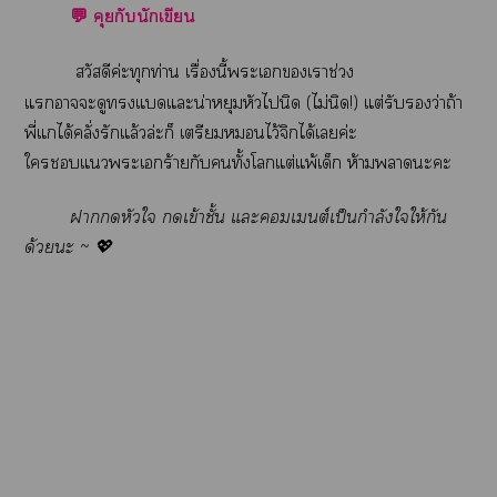
💬 คุยกับนักเขียน
สวัสดีค่ะทุกท่าน เรื่องนี้ะเเาช่วง
แาะดูแดแะน่าหยุมหัวไนิด (ไม่นิด!) แต่รับว่าถ้า
พี่แได้คลั่งรักแล้วล่ะก็ เตรียมไว้จิกได้เค่ะ
ใแะเร้ายกับทั้งโแต่แพ้เด็ก ห้ามาะะ
าหัวใ เข้าชั้น แะเต์เป็นกำลังใให้กัน
ด้วยะ ~ 💖