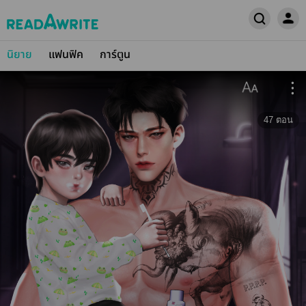
นิยาย
แฟนฟิค
การ์ตูน
47
ตอน