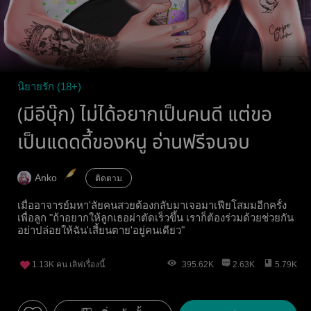
นิยายรัก (18+)
(มีอีบุ๊ก) ไม่ได้อยากเป็นคนดี แต่ขอ
เป็นแดดดี้ของหนู อ่านฟรีจนจบ
Anko
ติดตาม
เมื่ออาจารย์มหา'ลัยคนสวยต้องกลับมาเจอมาเฟียโสมมอีกครั้ง
เพื่อลูก "ถ้าอยากให้ลูกเธอผ่าตัดเร็วขึ้น เราก็ต้องร่วมด้วยช่วยกัน
อย่าปล่อยให้ฉัน'เสี้ยนตาย'อยู่คนเดียว"
1.13K
คน เลิฟเรื่องนี้
395.62K
2.63K
5.79K