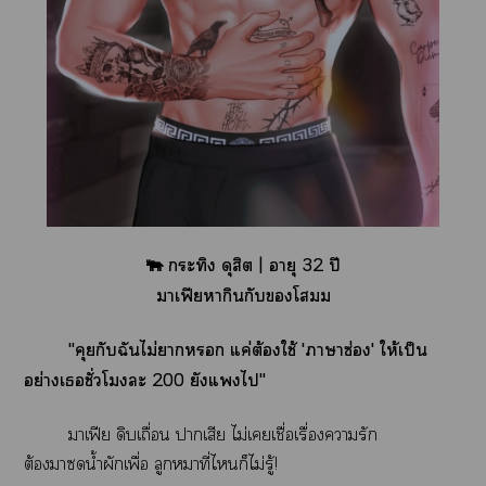
🐃 กระทิง ดุสิต | อายุ 32 ปี
าเฟียหากินกับโ
"คุยกับฉันไม่า แค่ต้องใช้ 'าาซ่อง' ให้เป็น
อย่างเชั่วโมงะ 200 ยังแไ"
าเฟีย ดิบเถื่อน าเสีย ไม่เเชื่อเรื่องารัก
ต้องาน้ำผักเพื่อ ลูกหมาที่ไก็ไม่รู้!