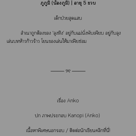
ภูภูมิ (น้องภูมิ) | อายุ 5 
เด็กป่วยสุดแ
สำเนาถูกต้อง 'ลุงทิง' อยู่กับแม่นั่งพับเพียบ อยู่กับลุง
เล่น
ห้าวก้าวร้าว โเล่นให้าเฟียซ่อม
──── ୨୧ ────
เรื่อง Anko
 าะ Kanopi (Anko)
เนื้อาพิเศษ / ติดต่อนักเขียนคลิกที่นี่
!