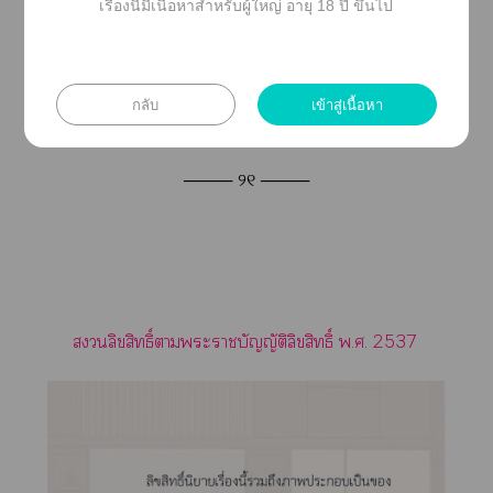
เรื่องนี้มีเนื้อหาสำหรับผู้ใหญ่ อายุ 18 ปี ขึ้นไป
กลับ
เข้าสู่เนื้อหา
──── ୨୧ ────
ลิขสิทธิ์าะาบัญญัติลิขสิทธิ์ พ.ศ. 2537