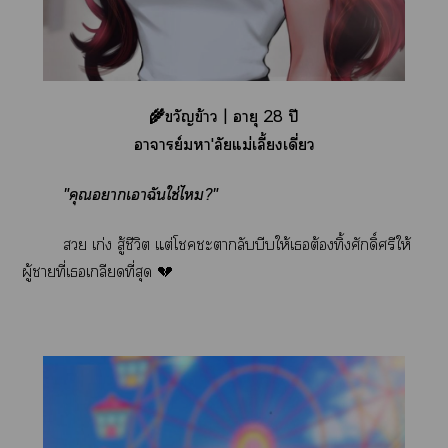
🌾ขวัญข้าว | อายุ 28 ปี
อาจารย์มหา'ลัยแม่เลี้ยงเดี่ยว
"คุณาเาฉันใช่ไ?"
 เก่ง สู้ชีวิต แต่โะากลับบีบให้เต้องทิ้งศักดิ์ศรีให้
ผู้าที่เเกลียดที่สุด 💔