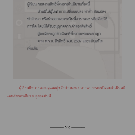
ผู้เขียนมีาาดูแลอยู่หลังบ้านะะ าาละเมิดะดำเนินคดี
แะเรียกค่าเสียาสูงสุดทันที
──── ୨୧ ────