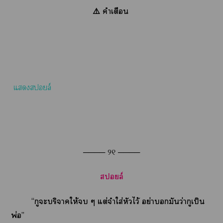
⚠️ คำเตือน
แสล์
──── ୨୧ ────
สล์
“กูะบริจาคให้ ๆ แต่จำใส่หัวไว้ อย่ามันว่ากูเป็น
พ่อ”