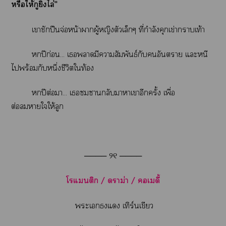
หรือให้กูยิงไล่"
เาชักปืนจ่อหน้าผากผู้หญิงตัวเล็กๆ ที่กำลังคุกเข่าาเท้า
ปีก่อน... เามีาสัมพันธ์กับอันตราย แะหนี
ไพร้อมกับหนึ่งชีวิตใท้อง
ปีต่อมา... เากลับาาเาอีกครั้ง เพื่อ
ต่อาใให้ลูก
──── ୨୧ ────
โแติก / าม่า / เดี้
ะเแ เทิร์นเขียว