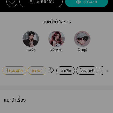
เพิ่มเข้าชั้น
อ่านเลย
แนะนำตัวละคร
กระทิง
ขวัญข้าว
น้องภูมิ
โรแมนติก
ดรามา
มาเฟีย
โรมานซ์
ดราม่
แนะนำเรื่อง