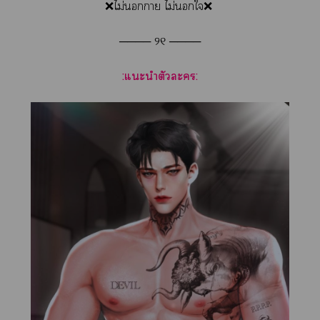
❌ไม่า ไม่ใ❌
──── ୨୧ ────
:แะนำตัวะ: