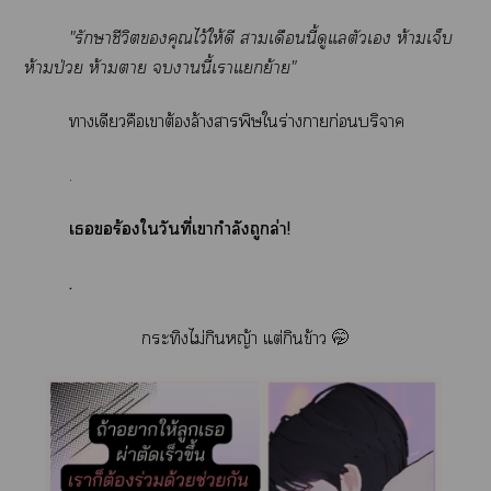
"รักษาชีวิตคุณไว้ให้ดี าเดือนนี้ดูแลตัวเ ห้ามเจ็บ
ห้ามป่วย ห้ามา านี้เาแย้าย"
าเดียวคือเาต้องล้างาพิษใร่างาก่อนบริจาค
.
เร้องใวันที่เากำลังถูกล่า!
.
กระทิงไม่กินหญ้า แต่กินข้าว 🤭