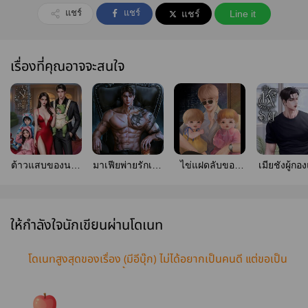
แชร์
แชร์
แชร์
Line it
เรื่องที่คุณอาจจะสนใจ
ต้าวแสบของนาง
มาเฟียพ่ายรักเมีย
ไข่แฝดลับของ
เมียชังผู้ก
ร้ายขอหยุมหัวปะ
เด็ก | มี E-book
ท่านรอง (หยองๆ
ร้าย (ผู้ก
ป๊า [สามีเย็นชา]
แฮมๆ) ebook
สิงห์:ราตรี)
[มี E-BOOK]
book
ให้กำลังใจนักเขียนผ่านโดเนท
โดเนทสูงสุดของเรื่อง (มีอีบุ๊ก) ไม่ได้อยากเป็นคนดี แต่ขอเป็น
แดดดี้ของหนู อ่านฟรีจนจบ