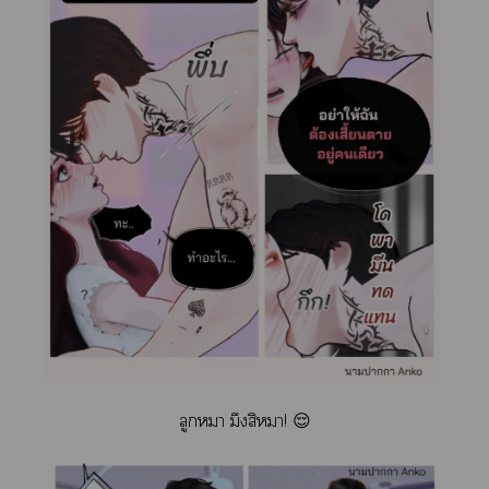
ลูกหมา มึงสิา! 😌