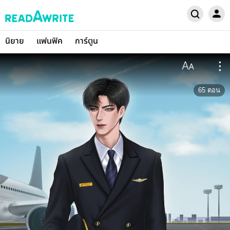
นิยาย
แฟนฟิค
การ์ตูน
65
ตอน