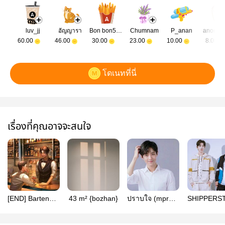
luv_jj
อัญญารา
Bon bon5244
Chumnam
P_anan
anonym
60.00
46.00
30.00
23.00
10.00
8.00
โดเนทที่นี่
เรื่องที่คุณอาจจะสนใจ
[END] Bartender
43 m² {bozhan}
ปราบใจ (mpreg)
SHIPPERST
Addiction l #ป๋อ
- ป๋อจ้าน
ป๋อจ้าน
จ้าน