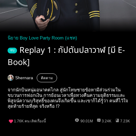
นิยาย Boy Love Party Room (แชท)
Replay 1 : กัปตันปลาวาฬ [มี E-
จบ
Book]
Shernara
ติดตาม
จากนักบินหนุ่มอนาคตไกล สู่นักโทษชายข้อหามีส่วนร่วมใน
ขบวนการฟอกเงิน การย้อนเวลาเพื่อทวงคืนความยุติธรรมและ
พิสูจน์ความบริสุทธิ์ของตนจึงเกิดขึ้น และเขาก็ได้รู้ว่า คนที่ไว้ใจ
สุดท้ายร้ายที่สุด จริงหรือ !?
1.76K
คน เลิฟเรื่องนี้
90.01M
3.24K
7.23K