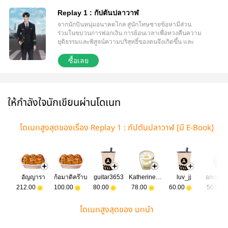
Replay 1 : กัปตันปลาวาฬ
จากนักบินหนุ่มอนาคตไกล สู่นักโทษชายข้อหามีส่วน
ร่วมในขบวนการฟอกเงิน การย้อนเวลาเพื่อทวงคืนความ
ยุติธรรมและพิสูจน์ความบริสุทธิ์ของตนจึงเกิดขึ้น และ
เขาก็ได้รู้ว่า คนที่ไว้ใจ สุดท้ายร้ายที่สุด จริงหรือ !?
ซื้อเลย
ให้กำลังใจนักเขียนผ่านโดเนท
โดเนทสูงสุดของเรื่อง Replay 1 : กัปตันปลาวาฬ [มี E-Book]
อัญญารา
ก้อมาดิคร๊าบ
guitar3653
Katherine219121
luv_jj
anonym
212.00
100.00
80.00
78.00
60.00
50.00
โดเนทสูงสุดของ บทนำ