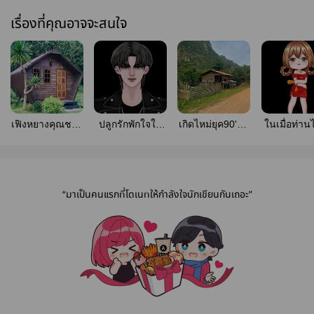
เรื่องที่คุณอาจจะสนใจ
เฟิงหยางคุณชาย
ปลูกรักพักใจใน
เกิดไหม่ยุค90'พา
ในเมื่อท่าน
กำมะลอขอลา
แดนไต้
ครอบครัว
ใยข้าต้องส
ร่ำรวย{อัพจบ
แล้วจ้า
แล้ว}
“มาเป็นคนแรกที่โดเนทให้กำลังใจนักเขียนกันเถอะ”