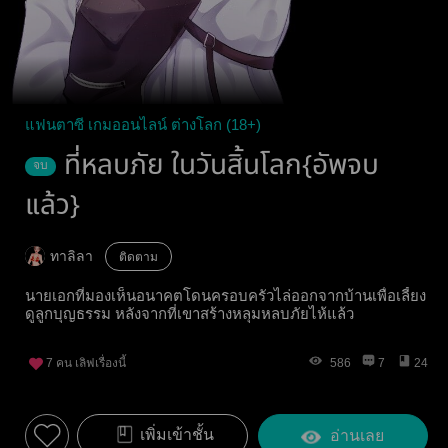
แฟนตาซี เกมออนไลน์ ต่างโลก (18+)
ที่หลบภัย ในวันสิ้นโลก{อัพจบ
จบ
แล้ว}
ทาลิลา
ติดตาม
นายเอกที่มองเห็นอนาคตโดนครอบครัวไล่ออกจากบ้านเพื่อเลี้ยง
ดูลูกบุญธรรม หลังจากที่เขาสร้างหลุมหลบภัยไห้แล้ว
7
คน เลิฟเรื่องนี้
586
7
24
เพิ่มเข้าชั้น
อ่านเลย