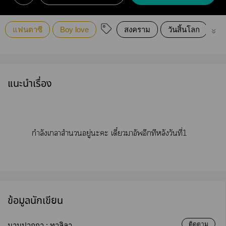
แฟนตาซี
Boy love
สงคราม
วันสิ้นโลก
ซอ
แนะนำเรื่อง
กำลังเาสำนวนอยู่ะะ เดี๋ยวาอัพอีกทีหลังวันที่1
ข้อมูลนักเขียน
ติดตาม
นามปากกา :
ทาลิลา