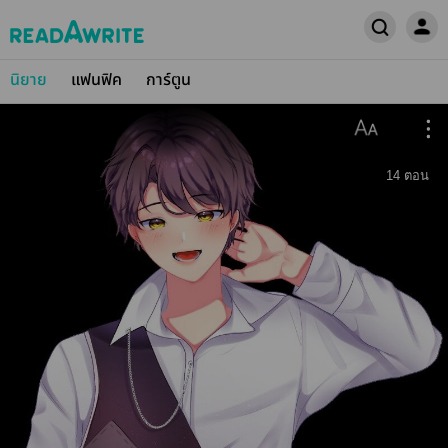
นิยาย
แฟนฟิค
การ์ตูน
14
ตอน