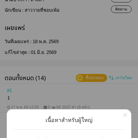
ติดตาม
นักเขียน :
สาววายที่ชอบเพ้อ
เผยแพร่
วันที่เผยแพร่ :
18 พ.ค. 2569
แก้ไขล่าสุด :
01 มิ.ย. 2569
ตอนทั้งหมด (14)
ซื้อทุกตอน
เก่าไปใหม่
#1
1
17 พ.ค. 69 12:05
0
68
2037 คำ (9 หน้า)
×
#2
เนื้อหาสำหรับผู้ใหญ่
2
17 พ.ค. 69 12:12
0
49
1626 คำ (7 หน้า)