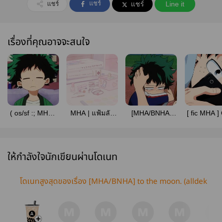
แชร์
แชร์
แชร์
Line it
เรื่องที่คุณอาจจะสนใจ
( os/sf :; MHA /
MHA | แฟ้มลับ
[MHA/BNHA]
[ fic MHA ]
alldeku ) I luv
เจ้าเดกุ ♡
Honey Deku ---
SF ; #All
you 3000
KatsuDeku
TodoDeku
ให้กำลังใจนักเขียนผ่านโดเนท
โดเนทสูงสุดของเรื่อง [MHA/BNHA] to the moon. (alldek
u)