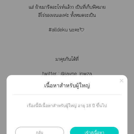
แฮ่ ย้ายมารีดะไท์แล้วว เป็นที่เก็บฟิาย
ฮีโร่เเค่ะ ทั้งะเป็น
#alldeku ะะ💘
าคุยกันได้ที่
twitter ; @jayne_inwza
×
เนื้อหาสำหรับผู้ใหญ่
หรือ tag
#ลเทูเอะมูน 🌝
เรื่องนี้มีเนื้อหาสำหรับผู้ใหญ่ อายุ 18 ปี ขึ้นไป
กลับ
เข้าสู่เนื้อหา