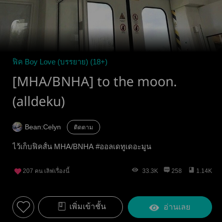
ฟิค Boy Love (บรรยาย) (18+)
[MHA/BNHA] to the moon.
(alldeku)
Bean:Celyn
ติดตาม
ไว้เก็บฟิคสั้น MHA/BNHA #ออลเดทูเดอะมูน
207
คน เลิฟเรื่องนี้
33.3K
258
1.14K
เพิ่มเข้าชั้น
อ่านเลย