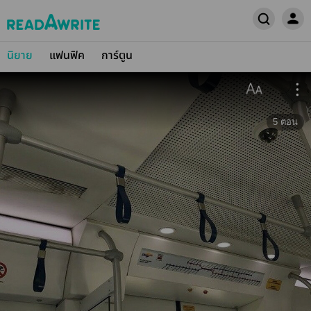
นิยาย
แฟนฟิค
การ์ตูน
5
ตอน