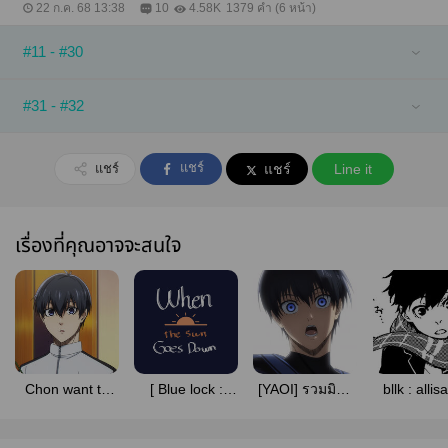
22 ก.ค. 68 13:38
10
4.58K
1379 คำ (6 หน้า)
#11 - #30
#31 - #32
แชร์
แชร์
แชร์
Line it
เรื่องที่คุณอาจจะสนใจ
Chon want to
[ Blue lock :
[YAOI] รวมมิตร
bllk : allisa
write fic All Isa
AllIsagi ] When
Blue lock ⚽️
blue top
the sun goes