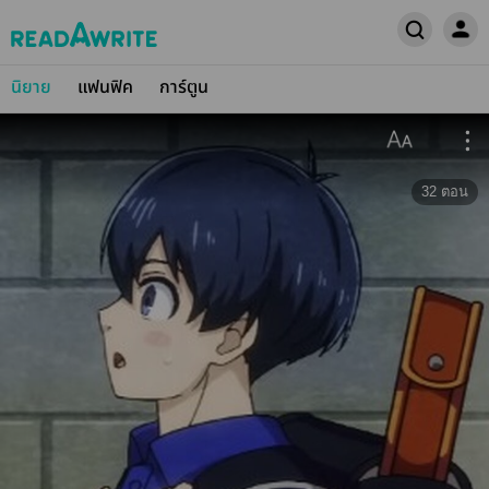
นิยาย
แฟนฟิค
การ์ตูน
32
ตอน