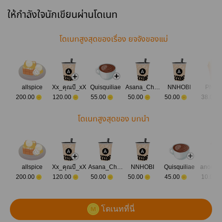
down.
ให้กำลังใจนักเขียนผ่านโดเนท
โดเนทสูงสุดของเรื่อง ยจจังของแม่
allspice
Xx_คุณบี_xX
Quisquiliae
Asana_Chan
NNHOBI
PN_p
200.00
120.00
55.00
50.00
50.00
38.00
โดเนทสูงสุดของ บทนำ
allspice
Xx_คุณบี_xX
Asana_Chan
NNHOBI
Quisquiliae
anonym
200.00
120.00
50.00
50.00
45.00
10.00
โดเนทที่นี่