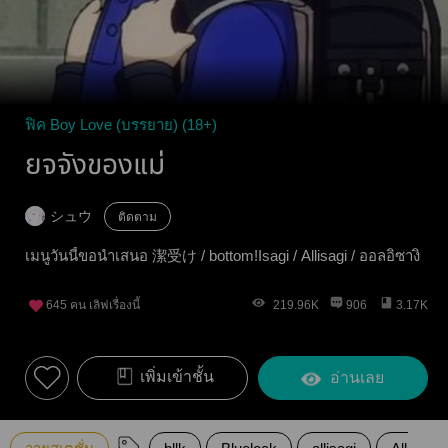
ฟิค Boy Love (บรรยาย) (18+)
ยจจังของแม่
シュウ
ติดตาม
เมนูวันนี้ขอนำเสนอ 潔受け / bottom!Isagi / Allisagi / ออลอิซางิ
645
คน เลิฟเรื่องนี้
219.96K
906
3.17K
เพิ่มเข้าชั้น
อ่านเลย