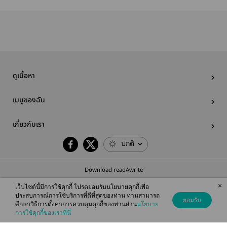
ดูเนื้อหา
เมนูของฉัน
เกี่ยวกับเรา
ปกติ
Download readAwrite
×
เว็บไซต์นี้มีการใช้คุกกี้ โปรดยอมรับนโยบายคุกกี้เพื่อ
ประสบการณ์การใช้บริการที่ดีที่สุดของท่าน ท่านสามารถ
ยอมรับ
ศึกษาวิธีการตั้งค่าการควบคุมคุกกี้ของท่านผ่าน
นโยบาย
© 2026 readAwrite.com by MEB Corporation Public Company Limited
การใช้คุกกี้ของเราที่นี่
This site is protected by reCAPTCHA and the Google
Privacy Policy
and
Terms of Service
apply.