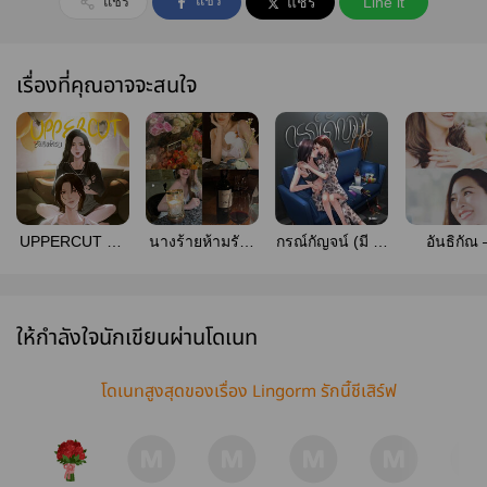
แชร์
แชร์
แชร์
Line it
เรื่องที่คุณอาจจะสนใจ
UPPERCUT ซัด
นางร้ายห้ามรัก |
กรณ์กัญจน์ (มี e-
อันธิกัณ
รักพักรบ (มีe-
lingorm
book)
lingor
book)
ให้กำลังใจนักเขียนผ่านโดเนท
โดเนทสูงสุดของเรื่อง Lingorm รักนี้ชีเสิร์ฟ