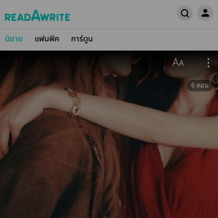
นิยาย
แฟนฟิค
การ์ตูน
6
ตอน