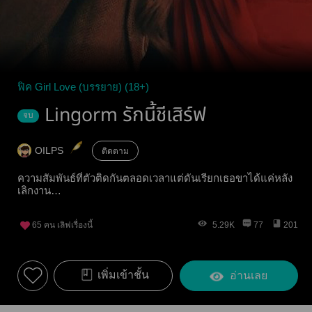
ฟิค Girl Love (บรรยาย) (18+)
Lingorm รักนี้ชีเสิร์ฟ
จบ
OILPS
ติดตาม
ความสัมพันธ์ที่ตัวติดกันตลอดเวลาแต่ดันเรียกเธอขาได้แค่หลัง
เลิกงาน…
65
คน เลิฟเรื่องนี้
5.29K
77
201
เพิ่มเข้าชั้น
อ่านเลย