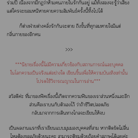
ร่วมปี เนื่องจากมีว่าห้ามาใรักกันอยู่ แม้ทั้งะรู้ว่าเสี่ยง
แต่ใะหนีาาาสัมพันธ์ครั้งนี้ทิ้งไได้
ก็ต่างฝ่ายต่างคลั่งรักกันะา ถึงขั้นที่ทุกาใมีแต่
กลิ่นาอีก
>>>
***นิยายเรื่องนี้ไม่มีาเกี่ยวข้องกับสถานการณ์แะบุคคล
ใโาเป็นจริงแต่อย่างใ เขียนขึ้นเพื่อให้าบันเทิงเท่านั้น
โใช้วิจารณญาณใาอ่าน***
สวัสดีค่ะ ที่าฟิคเรื่องนี้เกิดาาฟิเาส่วนหนึ่งแะอีก
ส่วนคือเากับตัวเไว้ ว่าถ้าชีวิตภัย
กลับาาาเดินาไะเขียนให้
เป็นานแที่เาเขียนแมุมบุคคลที่า าติดขัดไม่ลื่น
ไต้องอภัยด้วยะะ าาติด้วยถ้อยคำสุภาพได้เค่ะ