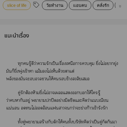
slice of life
วัยทำงาน
แอบคบ
คลั่งรัก
ต้อง
แนะนำเรื่อง
ทุกรู้ดีว่าารักเป็นเรื่องเหนือาคุม ยิ่งไม่ายุ่ง
มันก็ยิ่งพุ่งเข้าา แม้ไม่เห็นด้วยาแต่
พลังมันะให้ข้างสงสัยเ
คู่รักต้องห้ามยิ่งไม่าเแให้ใรู้
ว่าหากัยู่ าาปิดอย่างมิดชิดแะคิดว่าแเนียน
แน่นอน ไม่ออดอ้อนแากว่าะย่างก้าวเข้ารังรัก
ทั้งคู่าาสร้างกับดักให้ทั้งบริษัทคิดว่าเป็นคู่กัดกันมา