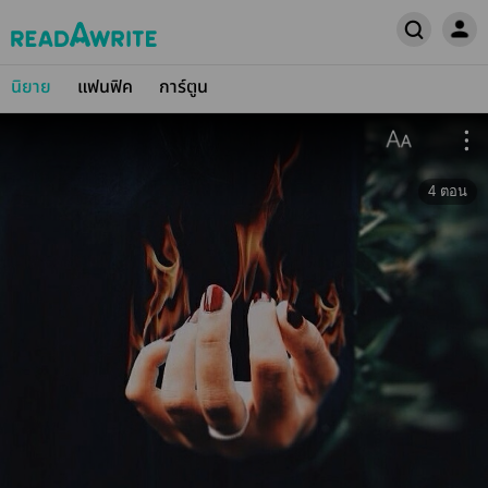
นิยาย
แฟนฟิค
การ์ตูน
4
ตอน