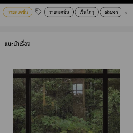
วายสเตชั่น
วายสเตชั่น
เร็นโกกุ
akaren
อา
แนะนำเรื่อง