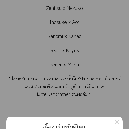
Zenitsu x Nezuko
Inosuke x Aoi
Sanemi x Kanae
Hakuji x Koyuki
Obanai x Mitsuri
* ไบะชิปาแค่าาเค่ะ นั้นไม่ชิปา ชิปชญ. ถ้าารี
เควส าารีเความที่อยู่ด้านได้ เ แค่
ไม่าาาาเค่ะ *
×
.
เนื้อหาสำหรับผู้ใหญ่