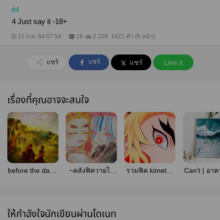
#4
4 Just say it -18+
11 ก.พ. 64 07:54
18
2.22K
1421 คำ (6 หน้า)
แชร์
แชร์
แชร์
Line it
เรื่องที่คุณอาจจะสนใจ
before the dawn
~คลังฟิควายไย
รวม​ฟิค​ kimetsu
Can't | อาค
(akaren)
บะของไดฟุ~
no yaiba
ให้กำลังใจนักเขียนผ่านโดเนท