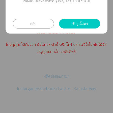
เรื่องนี้มีเนื้อหาสำหรับผู้ใหญ่ อายุ 18 ปี ขึ้นไป
พ.ศ. ๒๕๓๗
สิขสิทธิ์าะาบัญญัติลิขสิทธิ์
กลับ
เข้าสู่เนื้อหา
(ฉบับเพิ่มเติม) พ.ศ.๒๕๕๘
ไม่อนุญาตให้คัด ดัดแ ทำซ้ำหรือไม่ว่าะกรณีใโไม่ได้รับ
อนุญาตาเจ้าลิขสิทธิ์
<ติดต่อา>
Instargam/Facebook/Twitter
:
Kamstarway