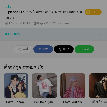
#10
Episode:009 ภาพในหัวมันเบลอเพราะเธอบอกไม่ชั
3
ดเจน
17 ต.ค. 64 16:19
0
282
1821 คำ (8 หน้า)
#11 - #25
แชร์
แชร์
แชร์
Line it
เรื่องที่คุณอาจจะสนใจ
Love Escape
Will love ยุ่งนัก
"Love Warning
เด็กเฮียเล
หนีรัก
จะรักฉันไหม
เขตห้ามรัก"