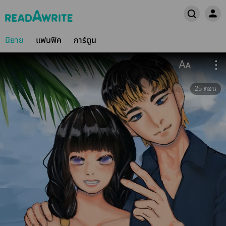
นิยาย
แฟนฟิค
การ์ตูน
25
ตอน