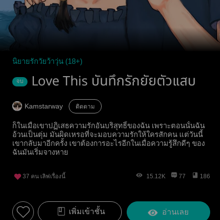
นิยายรักวัยว้าวุ่น (18+)
Love This บันทึกรักยัยตัวแสบ
จบ
Kamstarway
ติดตาม
ก็ในเมื่อเขาปฏิเสธความรักอันบริสุทธิ์ของฉัน เพราะตอนนั้นฉัน
อ้วนเป็นตุ่ม มันผิดเหรอที่จะมอบความรักให้ใครสักคน แต่วันนี้
เขากลับมาอีกครั้ง เขาต้องการอะไรอีกในเมื่อความรู้สึกดีๆ ของ
ฉันมันเริ่มจางหาย
37
คน เลิฟเรื่องนี้
15.12K
77
186
เพิ่มเข้าชั้น
อ่านเลย