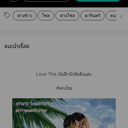
ฟางข้าว
โซล
ฟางโซล
ดารินทร์
ธนา
แนะนำเรื่อง
Love This บันทึกรักยัยตัวแ
#าโ