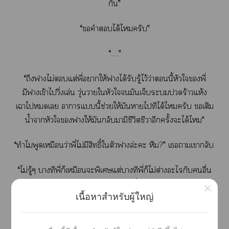
กัน”
“คำได้ไครับ”
“.....”
“ถึงาไม่แต่พี่าให้าได้รับรู้ไว้ว่านี้หัวใพี่
มีาเข้าไวิ่งเล่น วุ่นวายใหัวใมันเจ็บะร้าวแห้ง
เาไเ าาแนี้ช่วยให้มันาไทีได้ไครับ เติม
น้ำาหัวใาให้มันกลับามีชีวิตชีวาอีกครั้งะได้ไ”
“ทำไมพูดเหมือนว่าพี่ไม่มีสิทธิ์ใตัวาล่ะะ หืม?” เาเากลับ
“ไม่รู้ๆ บางทีพี่ก็เหมือนะพิเศษแต่บางทีพี่ก็ไม่ต่างะไกับอื่น
เาแดีกับทุกพี่แไม่”
×
เนื้อหาสำหรับผู้ใหญ่
สิขสิทธิ์าะาบัญญัติลิขสิทธิ์