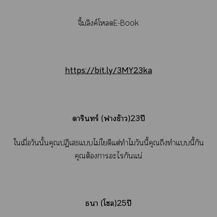
จิ้มลิงค์โดE-Book
https://bit.ly/3MY23ka
ดาริร์ (าข้าว)23ปี
ใเมื่อวันนั้นคุณปฏิเสธแไม่ใดีแต่ทำไมวันนี้คุณถึงทำแนี้กัน
คุณต้องาะไกันแน่
า (โ)25ปี