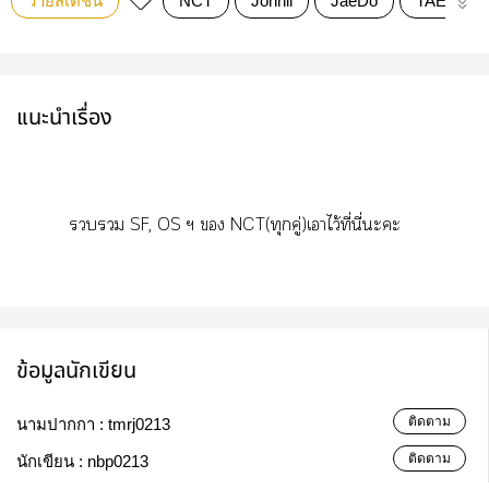
วายสเตชั่น
NCT
Johnil
JaeDo
TAETEN
แนะนำเรื่อง
 SF, OS ฯ  NCT(ทุกคู่)เาไว้ที่นี่ะะ
ข้อมูลนักเขียน
ติดตาม
นามปากกา :
tmrj0213
ติดตาม
นักเขียน :
nbp0213