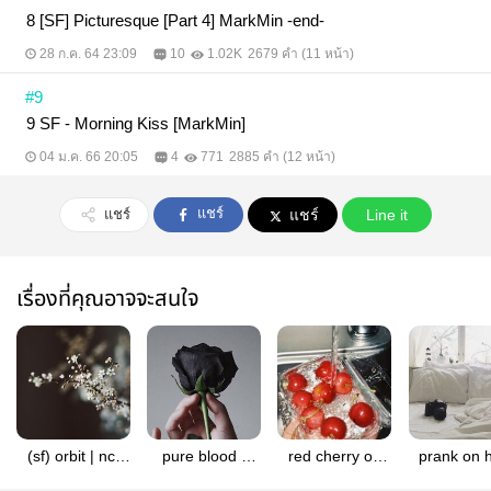
8 [SF] Picturesque [Part 4] MarkMin -end-
28 ก.ค. 64 23:09
10
1.02K
2679 คำ (11 หน้า)
#9
9 SF - Morning Kiss [MarkMin]
04 ม.ค. 66 20:05
4
771
2885 คำ (12 หน้า)
แชร์
แชร์
แชร์
Line it
เรื่องที่คุณอาจจะสนใจ
(sf) orbit | nct
pure blood -
red cherry on
prank on 
(now jaedo)
markmin
top ; markmin
(markmi