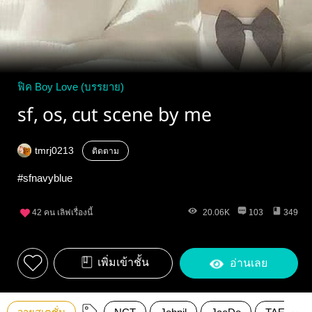
ฟิค Boy Love (บรรยาย)
sf, os, cut scene by me
tmrj0213
ติดตาม
#sfnavyblue
42
คน เลิฟเรื่องนี้
20.06K
103
349
เพิ่มเข้าชั้น
อ่านเลย