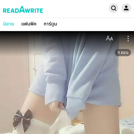
นิยาย
แฟนฟิค
การ์ตูน
9
ตอน